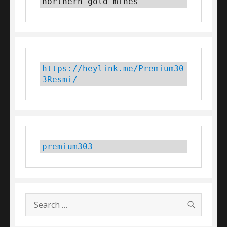
northern gold mines
https://heylink.me/Premium30
3Resmi/
premium303
SEARC
Search
for: