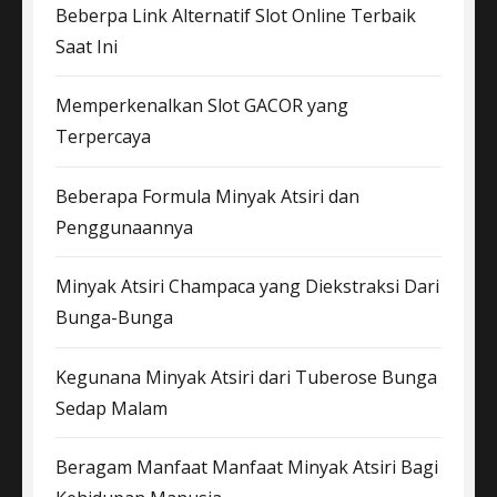
Beberpa Link Alternatif Slot Online Terbaik
Saat Ini
Memperkenalkan Slot GACOR yang
Terpercaya
Beberapa Formula Minyak Atsiri dan
Penggunaannya
Minyak Atsiri Champaca yang Diekstraksi Dari
Bunga-Bunga
Kegunana Minyak Atsiri dari Tuberose Bunga
Sedap Malam
Beragam Manfaat Manfaat Minyak Atsiri Bagi