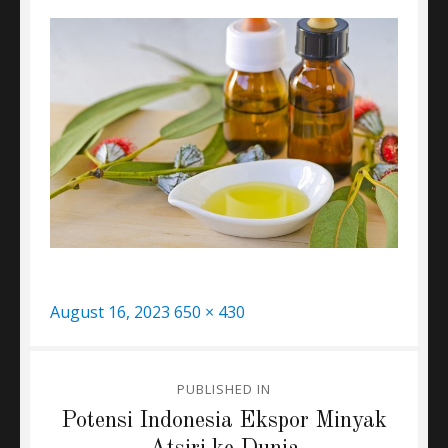
Posted
Full
August 16, 2023
650 × 430
on
size
Post
PUBLISHED IN
navigation
Potensi Indonesia Ekspor Minyak