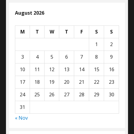
August 2026
M
T
W
T
F
S
S
1
2
3
4
5
6
7
8
9
10
11
12
13
14
15
16
17
18
19
20
21
22
23
24
25
26
27
28
29
30
31
« Nov