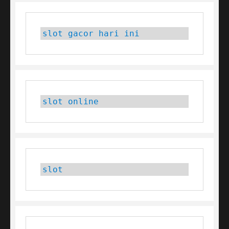
slot gacor hari ini
slot online
slot