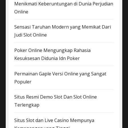
Menikmati Keberuntungan di Dunia Perjudian
Online
Sensasi Taruhan Modern yang Memikat Dari
Judi Slot Online
Poker Online Mengungkap Rahasia
Kesuksesan Didunia Idn Poker
Permainan Gaple Versi Online yang Sangat
Populer
Situs Resmi Demo Slot Dan Slot Online
Terlengkap
Situs Slot dan Live Casino Mempunya