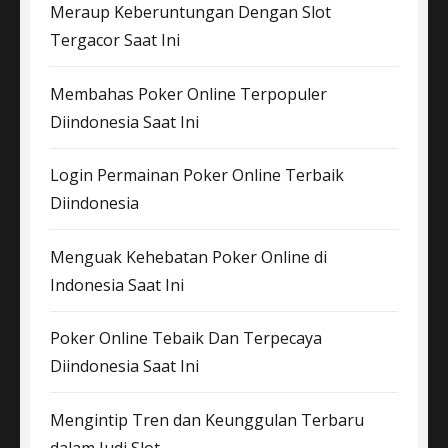
Meraup Keberuntungan Dengan Slot
Tergacor Saat Ini
Membahas Poker Online Terpopuler
Diindonesia Saat Ini
Login Permainan Poker Online Terbaik
Diindonesia
Menguak Kehebatan Poker Online di
Indonesia Saat Ini
Poker Online Tebaik Dan Terpecaya
Diindonesia Saat Ini
Mengintip Tren dan Keunggulan Terbaru
dalam Judi Slot