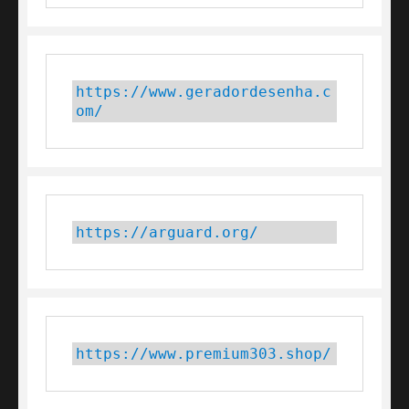
https://www.geradordesenha.c
om/
https://arguard.org/
https://www.premium303.shop/