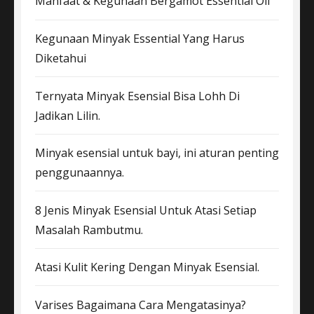
Manfaat & Kegunaan Bergamot Essential Oil
Kegunaan Minyak Essential Yang Harus
Diketahui
Ternyata Minyak Esensial Bisa Lohh Di
Jadikan Lilin.
Minyak esensial untuk bayi, ini aturan penting
penggunaannya.
8 Jenis Minyak Esensial Untuk Atasi Setiap
Masalah Rambutmu.
Atasi Kulit Kering Dengan Minyak Esensial.
Varises Bagaimana Cara Mengatasinya?