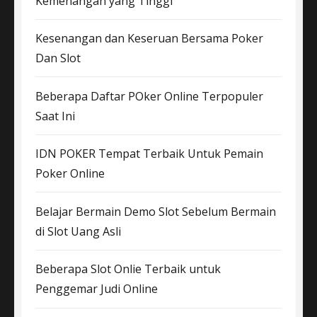
Kemenangan yang Tinggi
Kesenangan dan Keseruan Bersama Poker
Dan Slot
Beberapa Daftar POker Online Terpopuler
Saat Ini
IDN POKER Tempat Terbaik Untuk Pemain
Poker Online
Belajar Bermain Demo Slot Sebelum Bermain
di Slot Uang Asli
Beberapa Slot Onlie Terbaik untuk
Penggemar Judi Online