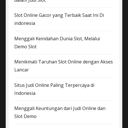
Slot Online Gacor yang Terbaik Saat Ini Di
indonesia
Menggali Keindahan Dunia Slot, Melalui
Demo Slot
Menikmati Taruhan Slot Online dengan Akses
Lancar
Situs Judi Online Paling Terpercaya di
Indonesia
Menggali Keuntungan dari Judi Online dan
Slot Demo