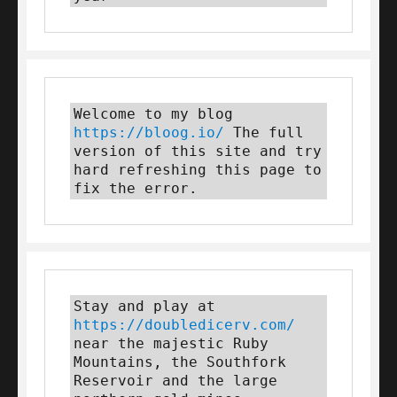
Welcome to my blog 
https://bloog.io/
 The full 
version of this site and try 
hard refreshing this page to 
fix the error.
Stay and play at 
https://doubledicerv.com/
near the majestic Ruby 
Mountains, the Southfork 
Reservoir and the large 