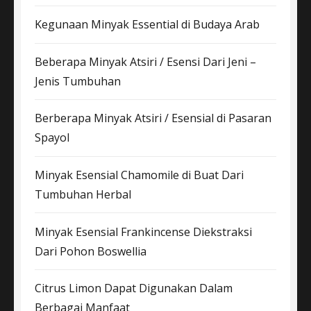
Kegunaan Minyak Essential di Budaya Arab
Beberapa Minyak Atsiri / Esensi Dari Jeni –
Jenis Tumbuhan
Berberapa Minyak Atsiri / Esensial di Pasaran
Spayol
Minyak Esensial Chamomile di Buat Dari
Tumbuhan Herbal
Minyak Esensial Frankincense Diekstraksi
Dari Pohon Boswellia
Citrus Limon Dapat Digunakan Dalam
Berbagai Manfaat