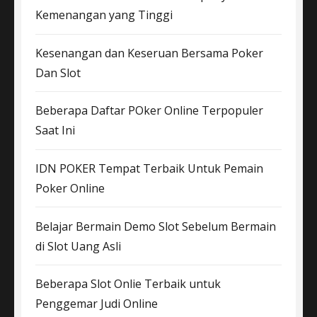
Kemenangan yang Tinggi
Kesenangan dan Keseruan Bersama Poker
Dan Slot
Beberapa Daftar POker Online Terpopuler
Saat Ini
IDN POKER Tempat Terbaik Untuk Pemain
Poker Online
Belajar Bermain Demo Slot Sebelum Bermain
di Slot Uang Asli
Beberapa Slot Onlie Terbaik untuk
Penggemar Judi Online