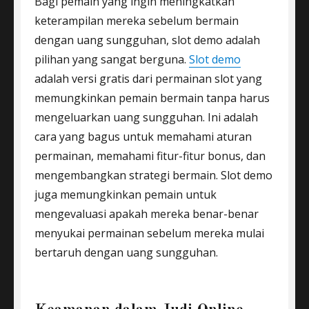
Bagi pemain yang ingin meningkatkan
keterampilan mereka sebelum bermain
dengan uang sungguhan, slot demo adalah
pilihan yang sangat berguna.
Slot demo
adalah versi gratis dari permainan slot yang
memungkinkan pemain bermain tanpa harus
mengeluarkan uang sungguhan. Ini adalah
cara yang bagus untuk memahami aturan
permainan, memahami fitur-fitur bonus, dan
mengembangkan strategi bermain. Slot demo
juga memungkinkan pemain untuk
mengevaluasi apakah mereka benar-benar
menyukai permainan sebelum mereka mulai
bertaruh dengan uang sungguhan.