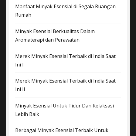
Manfaat Minyak Esensial di Segala Ruangan
Rumah
Minyak Esensial Berkualitas Dalam
Aromaterapi dan Perawatan
Merek Minyak Esensial Terbaik di India Saat
Ini I
Merek Minyak Esensial Terbaik di India Saat
Ini II
Minyak Esensial Untuk Tidur Dan Relaksasi
Lebih Baik
Berbagai Minyak Esensial Terbaik Untuk