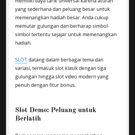
memiliki daya tarik universal karena aturan
yang sederhana dan peluang besar untuk
memenangkan hadiah besar. Anda cukup
memutar gulungan dan berharap simbol-
simbol tertentu sejajar untuk memenangkan
hadiah.
SLOT
datang dalam berbagai tema dan
variasi, termasuk slot klasik dengan tiga
gulungan hingga slot video modern yang
penuh dengan fitur bonus.
Slot Demo: Peluang untuk
Berlatih