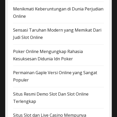
Menikmati Keberuntungan di Dunia Perjudian
Online
Sensasi Taruhan Modern yang Memikat Dari
Judi Slot Online
Poker Online Mengungkap Rahasia
Kesuksesan Didunia Idn Poker
Permainan Gaple Versi Online yang Sangat
Populer
Situs Resmi Demo Slot Dan Slot Online
Terlengkap
Situs Slot dan Live Casino Mempunya