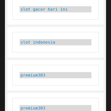
slot gacor hari ini
slot indonesia
premium303
premium303