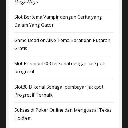
MegaWays
Slot Bertema Vampir dengan Cerita yang
Dalam Yang Gacor
Game Dead or Alive Tema Barat dan Putaran
Gratis
Slot Premium303 terkenal dengan jackpot
progresif
Slot88 Dikenal Sebagai pembayar Jackpot
Progresif Terbaik
Sukses di Poker Online dan Menguasai Texas
Hold’em