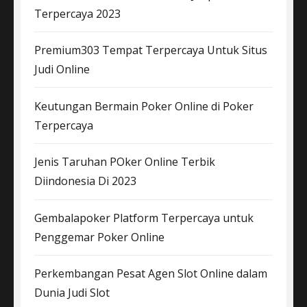
Terpercaya 2023
Premium303 Tempat Terpercaya Untuk Situs
Judi Online
Keutungan Bermain Poker Online di Poker
Terpercaya
Jenis Taruhan POker Online Terbik
Diindonesia Di 2023
Gembalapoker Platform Terpercaya untuk
Penggemar Poker Online
Perkembangan Pesat Agen Slot Online dalam
Dunia Judi Slot