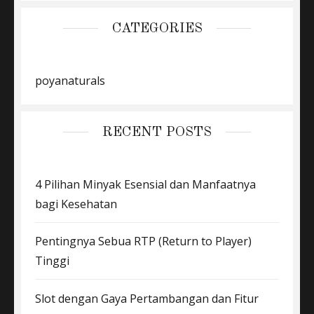
CATEGORIES
poyanaturals
RECENT POSTS
4 Pilihan Minyak Esensial dan Manfaatnya
bagi Kesehatan
Pentingnya Sebua RTP (Return to Player)
Tinggi
Slot dengan Gaya Pertambangan dan Fitur