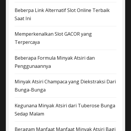
Beberpa Link Alternatif Slot Online Terbaik
Saat Ini
Memperkenalkan Slot GACOR yang
Terpercaya
Beberapa Formula Minyak Atsiri dan
Penggunaannya
Minyak Atsiri Champaca yang Diekstraksi Dari
Bunga-Bunga
Kegunana Minyak Atsiri dari Tuberose Bunga
Sedap Malam
Beragam Manfaat Manfaat Minyak Atsiri Bagi