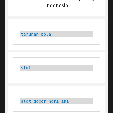
post:
Indonesia
taruhan bola
slot
slot gacor hari ini