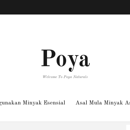
Poya
Welcome To Poya Naturals
unakan Minyak Esensial
Asal Mula Minyak As