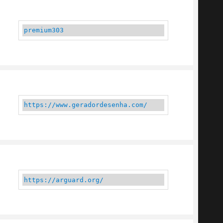
premium303
https://www.geradordesenha.com/
https://arguard.org/