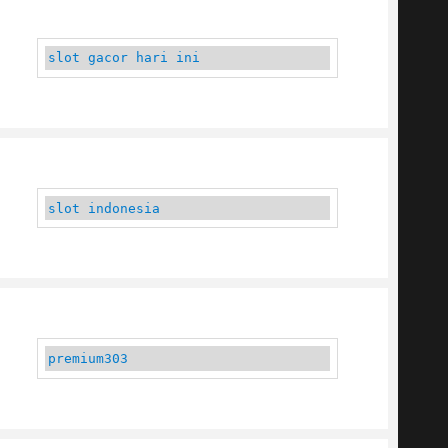
slot gacor hari ini
slot indonesia
premium303