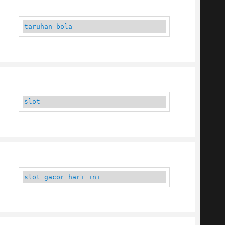
taruhan bola
slot
slot gacor hari ini