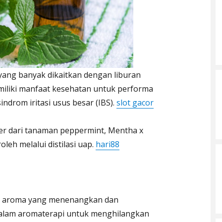
ang banyak dikaitkan dengan liburan
iliki manfaat kesehatan untuk performa
indrom iritasi usus besar (IBS).
slot gacor
er dari tanaman peppermint, Mentha x
oleh melalui distilasi uap.
hari88
an aroma yang menenangkan dan
dalam aromaterapi untuk menghilangkan