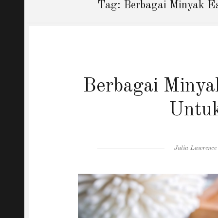
Tag:
Berbagai Minyak Es
Berbagai Minyak
Untuk
Author
Julia Lawrence