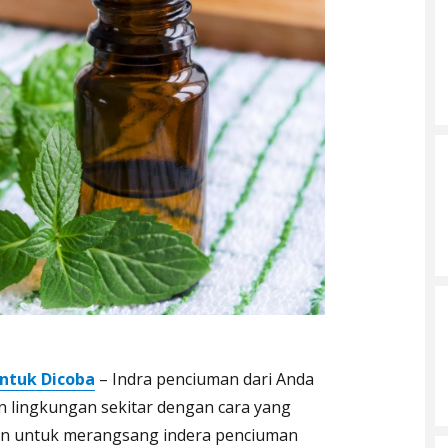
Untuk Dicoba
– Indra penciuman dari Anda
lingkungan sekitar dengan cara yang
an untuk merangsang indera penciuman