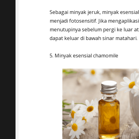
Sebagai minyak jeruk, minyak esensi
menjadi fotosensitif. Jika mengaplikas
menutupinya sebelum pergi ke luar a
dapat keluar di bawah sinar matahari.
5. Minyak esensial chamomile