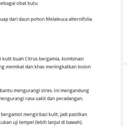
bagai obat kutu.
uap dari daun pohon Melaleuca alternifolia
 kulit buah Citrus bergamia, kombinasi
ang memikat dan khas meningkatkan losion
bantu mengurangi stres. Ini mengandung
engurangi rasa sakit dan peradangan.
rgamot mengiritasi kulit, jadi pastikan
an uji tempel (lebih lanjut di bawah).