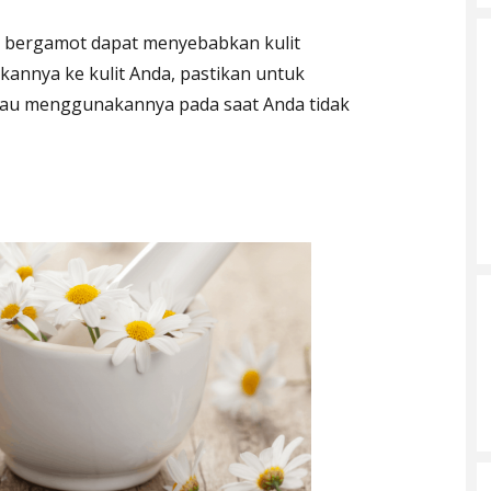
al bergamot dapat menyebabkan kulit
ikannya ke kulit Anda, pastikan untuk
tau menggunakannya pada saat Anda tidak