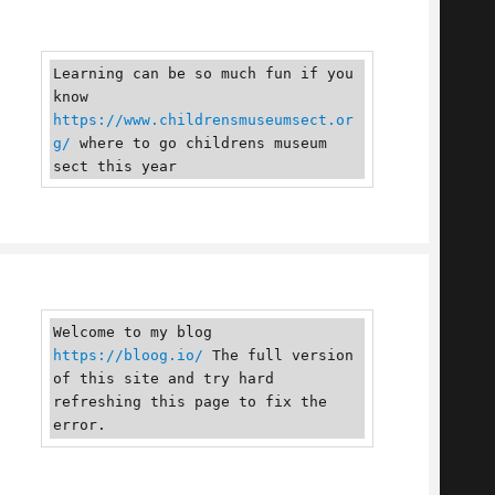
Learning can be so much fun if you 
know 
https://www.childrensmuseumsect.or
g/
 where to go childrens museum 
sect this year
Welcome to my blog 
https://bloog.io/
 The full version 
of this site and try hard 
refreshing this page to fix the 
error.