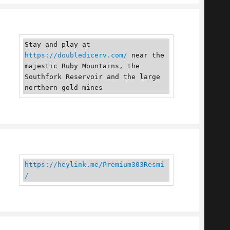
Stay and play at 
https://doubledicerv.com/
 near the 
majestic Ruby Mountains, the 
Southfork Reservoir and the large 
northern gold mines
https://heylink.me/Premium303Resmi
/