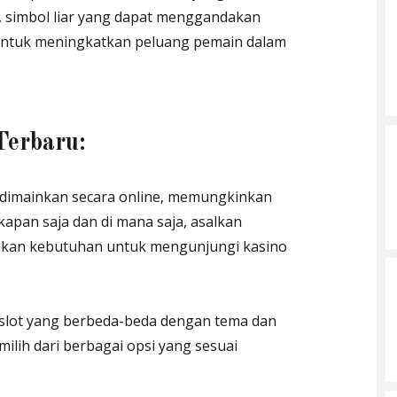
f, simbol liar yang dapat menggandakan
 untuk meningkatkan peluang pemain dalam
Terbaru:
 dimainkan secara online, memungkinkan
pan saja dan di mana saja, asalkan
ngkan kebutuhan untuk mengunjungi kasino
 slot yang berbeda-beda dengan tema dan
lih dari berbagai opsi yang sesuai