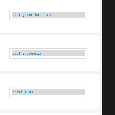
slot gacor hari ini
slot indonesia
premium303