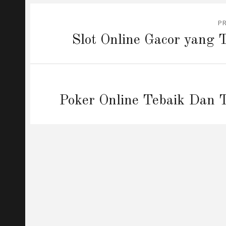
Post
P
navigation
Previous
Slot Online Gacor yang T
post:
Next
Poker Online Tebaik Dan T
post: