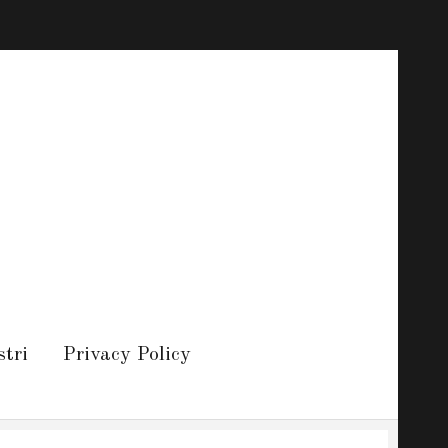
tri
Privacy Policy