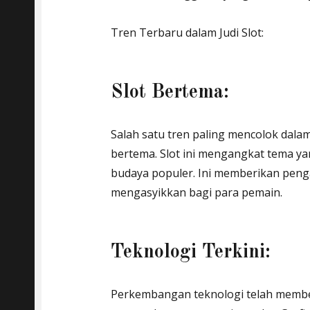
Tren Terbaru dalam Judi Slot:
Slot Bertema:
Salah satu tren paling mencolok dalam
bertema. Slot ini mengangkat tema yang
budaya populer. Ini memberikan pen
mengasyikkan bagi para pemain.
Teknologi Terkini:
Perkembangan teknologi telah membe