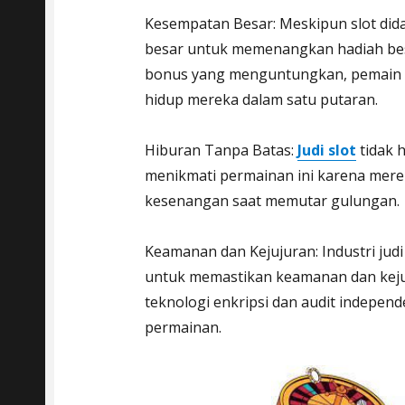
Kesempatan Besar: Meskipun slot did
besar untuk memenangkan hadiah besa
bonus yang menguntungkan, pemain 
hidup mereka dalam satu putaran.
Hiburan Tanpa Batas:
Judi slot
tidak 
menikmati permainan ini karena mer
kesenangan saat memutar gulungan.
Keamanan dan Kejujuran: Industri jud
untuk memastikan keamanan dan kej
teknologi enkripsi dan audit indepen
permainan.