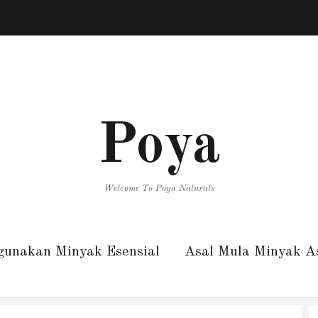
Poya
Welcome To Poya Naturals
unakan Minyak Esensial
Asal Mula Minyak As