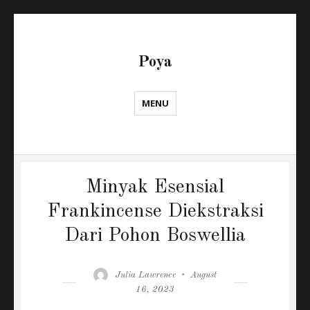
Poya
MENU
Minyak Esensial
Frankincense Diekstraksi
Dari Pohon Boswellia
Author
Posted
Julia Lawrence
August
on
16, 2023