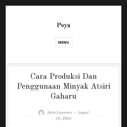
Poya
MENU
Cara Produksi Dan
Penggunaan Minyak Atsiri
Gaharu
Author
Posted
Julia Lawrence
August
on
16, 2023