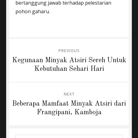
bertanggung jawab terhadap pelestarian
pohon gaharu.
Post
PREVIOUS
navigation
Previous
Kegunaan Minyak Atsiri Sereh Untuk
post:
Kebutuhan Sehari Hari
NEXT
Next
Beberapa Mamfaat Minyak Atsiri dari
post:
Frangipani, Kamboja