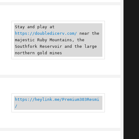
Stay and play at 
https://doubledicerv.com/
 near the 
majestic Ruby Mountains, the 
Southfork Reservoir and the large 
northern gold mines
https://heylink.me/Premium303Resmi
/