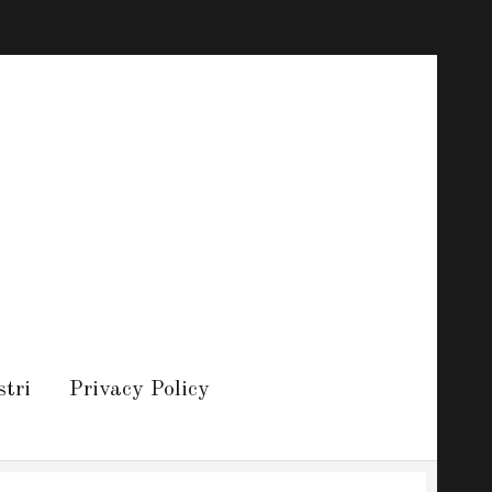
tri
Privacy Policy