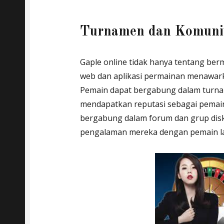
Turnamen dan Komunit
Gaple online tidak hanya tentang ber
web dan aplikasi permainan menawark
Pemain dapat bergabung dalam turn
mendapatkan reputasi sebagai pemain
bergabung dalam forum dan grup disku
pengalaman mereka dengan pemain la