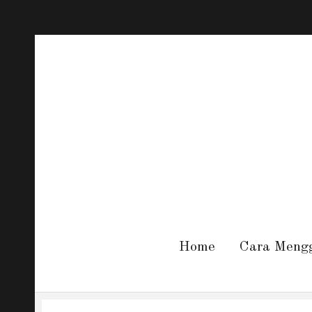
Home
Cara Mengg