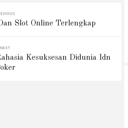
REVIOUS
Dan Slot Online Terlengkap
NEXT
ahasia Kesuksesan Didunia Idn
oker