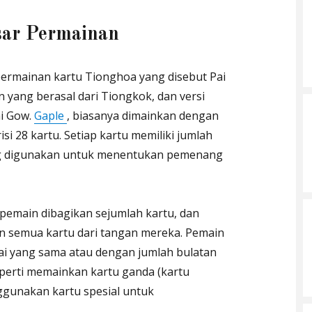
sar Permainan
permainan kartu Tionghoa yang disebut Pai
 yang berasal dari Tiongkok, dan versi
i Gow.
Gaple
, biasanya dimainkan dengan
si 28 kartu. Setiap kartu memiliki jumlah
ang digunakan untuk menentukan pemenang
 pemain dibagikan sejumlah kartu, dan
n semua kartu dari tangan mereka. Pemain
ai yang sama atau dengan jumlah bulatan
eperti memainkan kartu ganda (kartu
ggunakan kartu spesial untuk