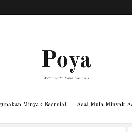
Poya
Welcome To Poya Naturals
unakan Minyak Esensial
Asal Mula Minyak As