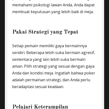
memahami psikologi lawan Anda, Anda dapat
membuat keputusan yang lebih baik di meja.
Pakai Strategi yang Tepat
Setiap pemain memiliki gaya bermainnya
sendiri. Beberapa lebih suka bermain agresif,
sementara yang lain lebih suka bermain
aman. Pilih strategi yang sesuai dengan gaya
Anda dan kondisi meja. Ingatlah bahwa poker
adalah permainan strategi, dan Anda perlu
beradaptasi sesuai keadaan.
Pelajari Keterampilan