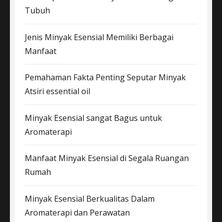
Tubuh
Jenis Minyak Esensial Memiliki Berbagai
Manfaat
Pemahaman Fakta Penting Seputar Minyak
Atsiri essential oil
Minyak Esensial sangat Bagus untuk
Aromaterapi
Manfaat Minyak Esensial di Segala Ruangan
Rumah
Minyak Esensial Berkualitas Dalam
Aromaterapi dan Perawatan