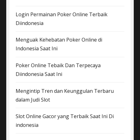
Login Permainan Poker Online Terbaik
Diindonesia
Menguak Kehebatan Poker Online di
Indonesia Saat Ini
Poker Online Tebaik Dan Terpecaya
Diindonesia Saat Ini
Mengintip Tren dan Keunggulan Terbaru
dalam Judi Slot
Slot Online Gacor yang Terbaik Saat Ini Di
indonesia