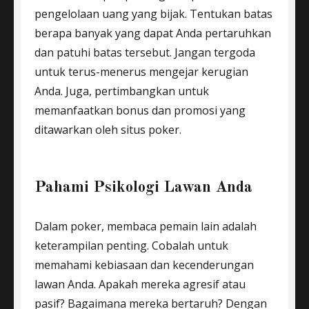
pengelolaan uang yang bijak. Tentukan batas
berapa banyak yang dapat Anda pertaruhkan
dan patuhi batas tersebut. Jangan tergoda
untuk terus-menerus mengejar kerugian
Anda. Juga, pertimbangkan untuk
memanfaatkan bonus dan promosi yang
ditawarkan oleh situs poker.
Pahami Psikologi Lawan Anda
Dalam poker, membaca pemain lain adalah
keterampilan penting. Cobalah untuk
memahami kebiasaan dan kecenderungan
lawan Anda. Apakah mereka agresif atau
pasif? Bagaimana mereka bertaruh? Dengan