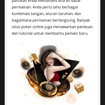
pastikan Anda memahami aturan dasar
permainan. Anda perlu tahu berbagai
kombinasi tangan, aturan taruhan, dan
bagaimana permainan berlangsung. Banyak
situs poker online juga menawarkan panduan
dan tutorial untuk membantu pemain baru.