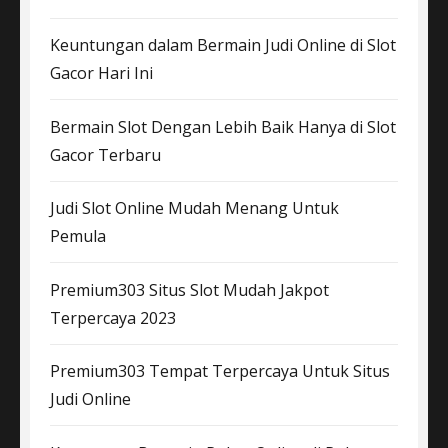
Keuntungan dalam Bermain Judi Online di Slot
Gacor Hari Ini
Bermain Slot Dengan Lebih Baik Hanya di Slot
Gacor Terbaru
Judi Slot Online Mudah Menang Untuk
Pemula
Premium303 Situs Slot Mudah Jakpot
Terpercaya 2023
Premium303 Tempat Terpercaya Untuk Situs
Judi Online