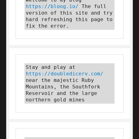
https://bloog.io/
 The full 
version of this site and try 
hard refreshing this page to 
fix the error.
Stay and play at 
https://doubledicerv.com/
near the majestic Ruby 
Mountains, the Southfork 
Reservoir and the large 
northern gold mines