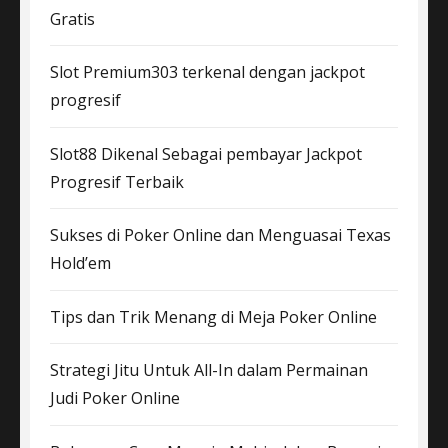
Gratis
Slot Premium303 terkenal dengan jackpot
progresif
Slot88 Dikenal Sebagai pembayar Jackpot
Progresif Terbaik
Sukses di Poker Online dan Menguasai Texas
Hold’em
Tips dan Trik Menang di Meja Poker Online
Strategi Jitu Untuk All-In dalam Permainan
Judi Poker Online