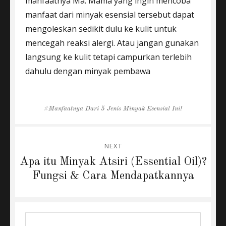
manfaatnya Ma. Mama yang ingin mencoba
manfaat dari minyak esensial tersebut dapat
mengoleskan sedikit dulu ke kulit untuk
mencegah reaksi alergi. Atau jangan gunakan
langsung ke kulit tetapi campurkan terlebih
dahulu dengan minyak pembawa
Tags
Manfaatnya Dari 5 Jenis Minyak Esensial Ini!
Post
NEXT
navigation
Next
Apa itu Minyak Atsiri (Essential Oil)?
post:
Fungsi & Cara Mendapatkannya