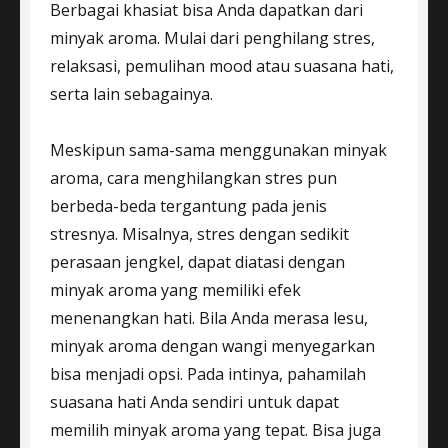
Berbagai khasiat bisa Anda dapatkan dari
minyak aroma. Mulai dari penghilang stres,
relaksasi, pemulihan mood atau suasana hati,
serta lain sebagainya.
Meskipun sama-sama menggunakan minyak
aroma, cara menghilangkan stres pun
berbeda-beda tergantung pada jenis
stresnya. Misalnya, stres dengan sedikit
perasaan jengkel, dapat diatasi dengan
minyak aroma yang memiliki efek
menenangkan hati. Bila Anda merasa lesu,
minyak aroma dengan wangi menyegarkan
bisa menjadi opsi. Pada intinya, pahamilah
suasana hati Anda sendiri untuk dapat
memilih minyak aroma yang tepat. Bisa juga