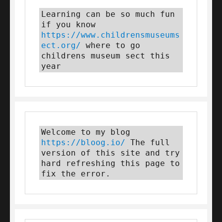
Learning can be so much fun 
if you know 
https://www.childrensmuseums
ect.org/
 where to go 
childrens museum sect this 
year
Welcome to my blog 
https://bloog.io/
 The full 
version of this site and try 
hard refreshing this page to 
fix the error.