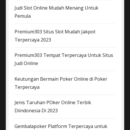
Judi Slot Online Mudah Menang Untuk
Pemula
Premium303 Situs Slot Mudah Jakpot
Terpercaya 2023
Premium303 Tempat Terpercaya Untuk Situs
Judi Online
Keutungan Bermain Poker Online di Poker
Terpercaya
Jenis Taruhan POker Online Terbik
Diindonesia Di 2023
Gembalapoker Platform Terpercaya untuk