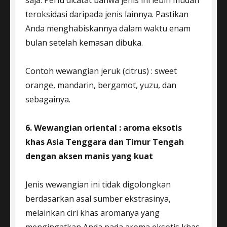
teroksidasi daripada jenis lainnya. Pastikan
Anda menghabiskannya dalam waktu enam
bulan setelah kemasan dibuka.
Contoh wewangian jeruk (citrus) : sweet
orange, mandarin, bergamot, yuzu, dan
sebagainya.
6. Wewangian oriental : aroma eksotis
khas Asia Tenggara dan Timur Tengah
dengan aksen manis yang kuat
Jenis wewangian ini tidak digolongkan
berdasarkan asal sumber ekstrasinya,
melainkan ciri khas aromanya yang
mengingatkan Anda pada aroma eksotis khas