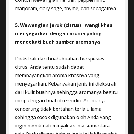
marjoram, clary sage, thyme, dan sebagainya
5. Wewangian jeruk (citrus) : wangi khas
menyegarkan dengan aroma paling
mendekati buah sumber aromanya
Diekstrak dari buah-buahan berspesies
citrus, Anda tentu sudah dapat
membayangkan aroma khasnya yang
menyegarkan. Kebanyakan jenis ini diekstrak
dari kulit buahnya sehingga aromanya begitu
mirip dengan buah itu sendiri. Aromanya
cenderung tidak bertahan terlalu lama
sehingga cocok digunakan oleh Anda yang
ingin menikmati minyak aroma sementara
saja. Perlu dicatat bahwa jenis ini lebih mudah