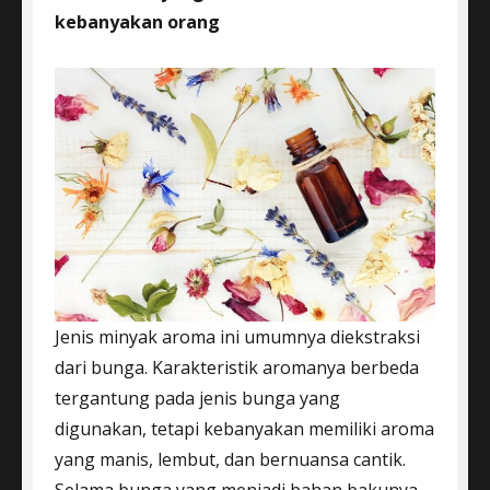
kebanyakan orang
Jenis minyak aroma ini umumnya diekstraksi
dari bunga. Karakteristik aromanya berbeda
tergantung pada jenis bunga yang
digunakan, tetapi kebanyakan memiliki aroma
yang manis, lembut, dan bernuansa cantik.
Selama bunga yang menjadi bahan bakunya