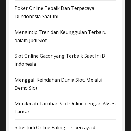
Poker Online Tebaik Dan Terpecaya
Diindonesia Saat Ini
Mengintip Tren dan Keunggulan Terbaru
dalam Judi Slot
Slot Online Gacor yang Terbaik Saat Ini Di
indonesia
Menggali Keindahan Dunia Slot, Melalui
Demo Slot
Menikmati Taruhan Slot Online dengan Akses
Lancar
Situs Judi Online Paling Terpercaya di