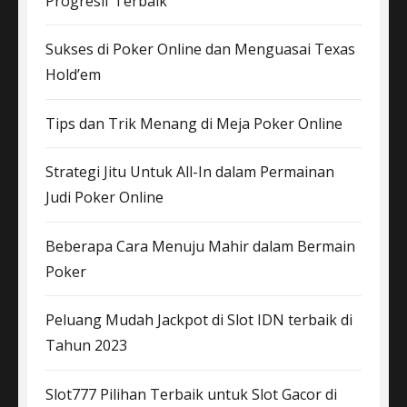
Progresif Terbaik
Sukses di Poker Online dan Menguasai Texas
Hold’em
Tips dan Trik Menang di Meja Poker Online
Strategi Jitu Untuk All-In dalam Permainan
Judi Poker Online
Beberapa Cara Menuju Mahir dalam Bermain
Poker
Peluang Mudah Jackpot di Slot IDN terbaik di
Tahun 2023
Slot777 Pilihan Terbaik untuk Slot Gacor di