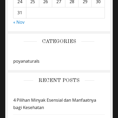
24
25
26
27
28
29
30
31
« Nov
CATEGORIES
poyanaturals
RECENT POSTS
4 Pilihan Minyak Esensial dan Manfaatnya
bagi Kesehatan