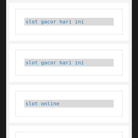
slot gacor hari ini
slot gacor hari ini
slot online