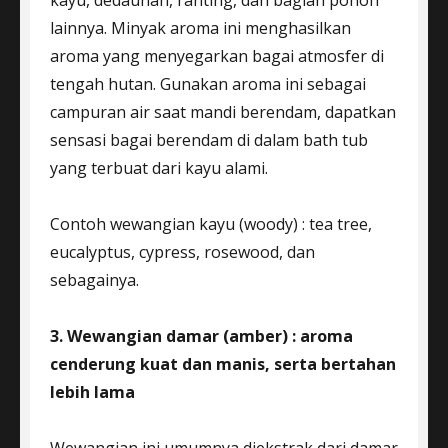
lainnya. Minyak aroma ini menghasilkan
aroma yang menyegarkan bagai atmosfer di
tengah hutan. Gunakan aroma ini sebagai
campuran air saat mandi berendam, dapatkan
sensasi bagai berendam di dalam bath tub
yang terbuat dari kayu alami.
Contoh wewangian kayu (woody) : tea tree,
eucalyptus, cypress, rosewood, dan
sebagainya.
3. Wewangian damar (amber) : aroma
cenderung kuat dan manis, serta bertahan
lebih lama
Wewangian ini umumnya diekstrak dari damar