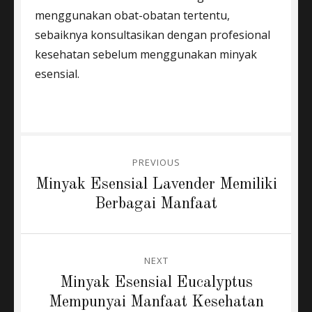
menggunakan obat-obatan tertentu,
sebaiknya konsultasikan dengan profesional
kesehatan sebelum menggunakan minyak
esensial.
Post
PREVIOUS
navigation
Previous
Minyak Esensial Lavender Memiliki
post:
Berbagai Manfaat
NEXT
Next
Minyak Esensial Eucalyptus
post:
Mempunyai Manfaat Kesehatan