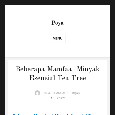
Poya
MENU
Beberapa Mamfaat Minyak
Esensial Tea Tree
Author
Posted
Julia Lawrence
August
on
16, 2023