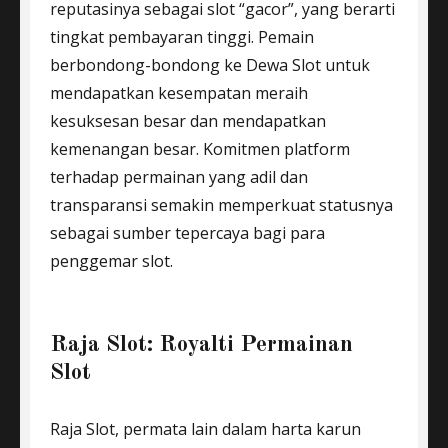
reputasinya sebagai slot “gacor”, yang berarti
tingkat pembayaran tinggi. Pemain
berbondong-bondong ke Dewa Slot untuk
mendapatkan kesempatan meraih
kesuksesan besar dan mendapatkan
kemenangan besar. Komitmen platform
terhadap permainan yang adil dan
transparansi semakin memperkuat statusnya
sebagai sumber tepercaya bagi para
penggemar slot.
Raja Slot: Royalti Permainan
Slot
Raja Slot, permata lain dalam harta karun