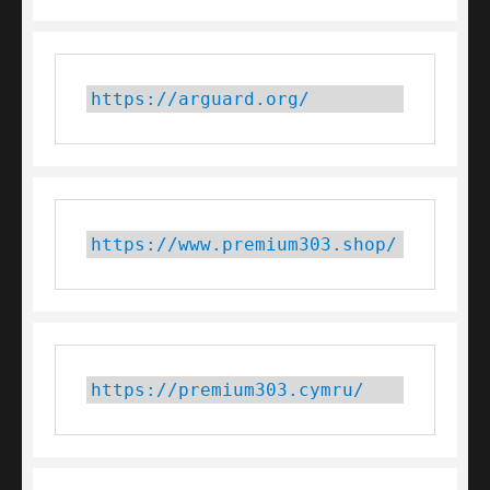
https://arguard.org/
https://www.premium303.shop/
https://premium303.cymru/