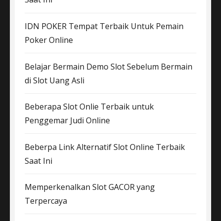
IDN POKER Tempat Terbaik Untuk Pemain
Poker Online
Belajar Bermain Demo Slot Sebelum Bermain
di Slot Uang Asli
Beberapa Slot Onlie Terbaik untuk
Penggemar Judi Online
Beberpa Link Alternatif Slot Online Terbaik
Saat Ini
Memperkenalkan Slot GACOR yang
Terpercaya