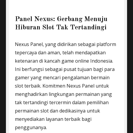
Panel Nexus: Gerbang Menuju
Hiburan Slot Tak Tertandingi
Nexus Panel, yang didirikan sebagai platform
tepercaya dan aman, telah mendapatkan
ketenaran di kancah game online Indonesia.
Ini berfungsi sebagai pusat tujuan bagi para
gamer yang mencari pengalaman bermain
slot terbaik. Komitmen Nexus Panel untuk
menghadirkan lingkungan permainan yang
tak tertandingi tercermin dalam pemilihan
permainan slot dan dedikasinya untuk
menyediakan layanan terbaik bagi
penggunanya.