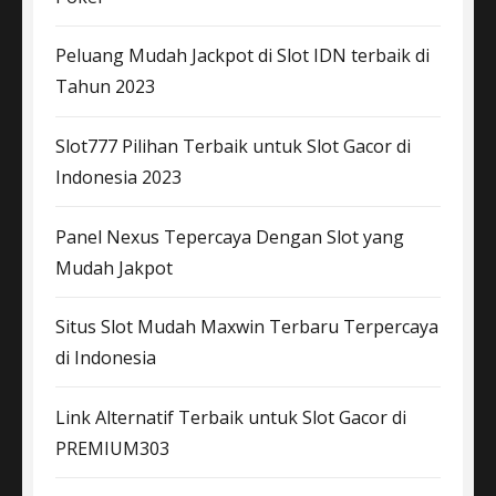
Peluang Mudah Jackpot di Slot IDN terbaik di
Tahun 2023
Slot777 Pilihan Terbaik untuk Slot Gacor di
Indonesia 2023
Panel Nexus Tepercaya Dengan Slot yang
Mudah Jakpot
Situs Slot Mudah Maxwin Terbaru Terpercaya
di Indonesia
Link Alternatif Terbaik untuk Slot Gacor di
PREMIUM303