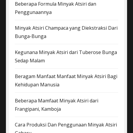
Beberapa Formula Minyak Atsiri dan
Penggunaannya
Minyak Atsiri Champaca yang Diekstraksi Dari
Bunga-Bunga
Kegunana Minyak Atsiri dari Tuberose Bunga
Sedap Malam
Beragam Manfaat Manfaat Minyak Atsiri Bagi
Kehidupan Manusia
Beberapa Mamfaat Minyak Atsiri dari
Frangipani, Kamboja
Cara Produksi Dan Penggunaan Minyak Atsiri