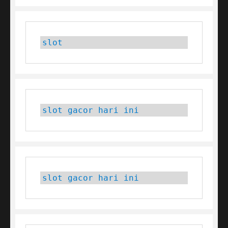
slot
slot gacor hari ini
slot gacor hari ini