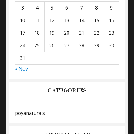
3
4
5
6
7
8
9
10
11
12
13
14
15
16
17
18
19
20
21
22
23
24
25
26
27
28
29
30
31
« Nov
CATEGORIES
poyanaturals