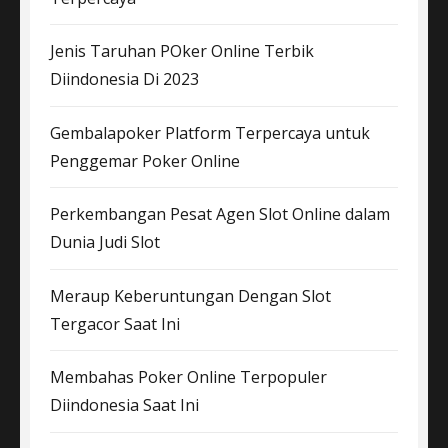
Jenis Taruhan POker Online Terbik
Diindonesia Di 2023
Gembalapoker Platform Terpercaya untuk
Penggemar Poker Online
Perkembangan Pesat Agen Slot Online dalam
Dunia Judi Slot
Meraup Keberuntungan Dengan Slot
Tergacor Saat Ini
Membahas Poker Online Terpopuler
Diindonesia Saat Ini