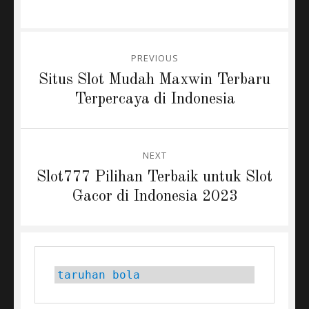
Post
PREVIOUS
navigation
Previous
Situs Slot Mudah Maxwin Terbaru
post:
Terpercaya di Indonesia
NEXT
Next
Slot777 Pilihan Terbaik untuk Slot
post:
Gacor di Indonesia 2023
taruhan bola