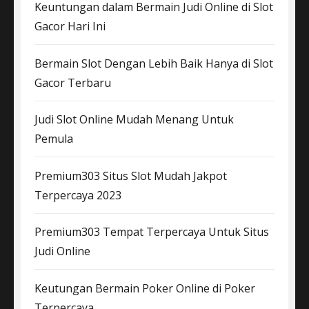
Keuntungan dalam Bermain Judi Online di Slot
Gacor Hari Ini
Bermain Slot Dengan Lebih Baik Hanya di Slot
Gacor Terbaru
Judi Slot Online Mudah Menang Untuk
Pemula
Premium303 Situs Slot Mudah Jakpot
Terpercaya 2023
Premium303 Tempat Terpercaya Untuk Situs
Judi Online
Keutungan Bermain Poker Online di Poker
Terpercaya