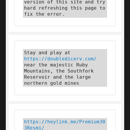
version of this site and try 
hard refreshing this page to 
fix the error.
Stay and play at 
https://doubledicerv.com/
near the majestic Ruby 
Mountains, the Southfork 
Reservoir and the large 
northern gold mines
https://heylink.me/Premium30
3Resmi/