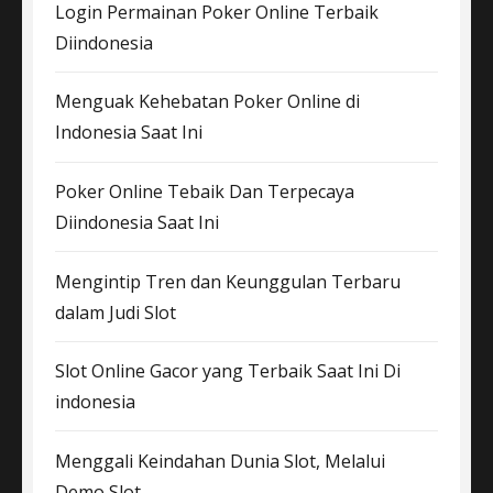
Login Permainan Poker Online Terbaik
Diindonesia
Menguak Kehebatan Poker Online di
Indonesia Saat Ini
Poker Online Tebaik Dan Terpecaya
Diindonesia Saat Ini
Mengintip Tren dan Keunggulan Terbaru
dalam Judi Slot
Slot Online Gacor yang Terbaik Saat Ini Di
indonesia
Menggali Keindahan Dunia Slot, Melalui
Demo Slot