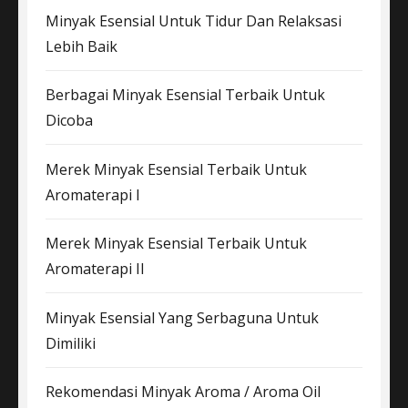
Minyak Esensial Untuk Tidur Dan Relaksasi
Lebih Baik
Berbagai Minyak Esensial Terbaik Untuk
Dicoba
Merek Minyak Esensial Terbaik Untuk
Aromaterapi I
Merek Minyak Esensial Terbaik Untuk
Aromaterapi II
Minyak Esensial Yang Serbaguna Untuk
Dimiliki
Rekomendasi Minyak Aroma / Aroma Oil