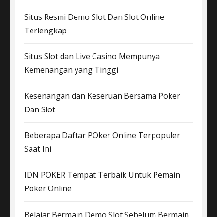
Situs Resmi Demo Slot Dan Slot Online
Terlengkap
Situs Slot dan Live Casino Mempunya
Kemenangan yang Tinggi
Kesenangan dan Keseruan Bersama Poker
Dan Slot
Beberapa Daftar POker Online Terpopuler
Saat Ini
IDN POKER Tempat Terbaik Untuk Pemain
Poker Online
Belajar Bermain Demo Slot Sebelum Bermain