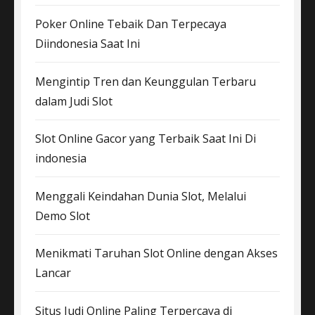
Poker Online Tebaik Dan Terpecaya
Diindonesia Saat Ini
Mengintip Tren dan Keunggulan Terbaru
dalam Judi Slot
Slot Online Gacor yang Terbaik Saat Ini Di
indonesia
Menggali Keindahan Dunia Slot, Melalui
Demo Slot
Menikmati Taruhan Slot Online dengan Akses
Lancar
Situs Judi Online Paling Terpercaya di