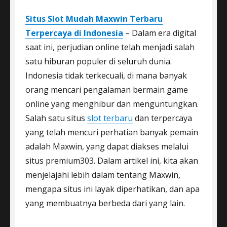
Situs Slot Mudah Maxwin Terbaru
Terpercaya di Indonesia
– Dalam era digital
saat ini, perjudian online telah menjadi salah
satu hiburan populer di seluruh dunia.
Indonesia tidak terkecuali, di mana banyak
orang mencari pengalaman bermain game
online yang menghibur dan menguntungkan.
Salah satu situs
slot terbaru
dan terpercaya
yang telah mencuri perhatian banyak pemain
adalah Maxwin, yang dapat diakses melalui
situs premium303. Dalam artikel ini, kita akan
menjelajahi lebih dalam tentang Maxwin,
mengapa situs ini layak diperhatikan, dan apa
yang membuatnya berbeda dari yang lain.