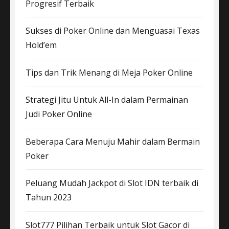
Progresif Terbaik
Sukses di Poker Online dan Menguasai Texas
Hold’em
Tips dan Trik Menang di Meja Poker Online
Strategi Jitu Untuk All-In dalam Permainan
Judi Poker Online
Beberapa Cara Menuju Mahir dalam Bermain
Poker
Peluang Mudah Jackpot di Slot IDN terbaik di
Tahun 2023
Slot777 Pilihan Terbaik untuk Slot Gacor di