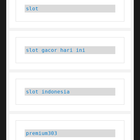
slot
slot gacor hari ini
slot indonesia
premium303