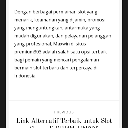
Dengan berbagai permainan slot yang
menarik, keamanan yang dijamin, promosi
yang menguntungkan, antarmuka yang
mudah digunakan, dan pelayanan pelanggan
yang profesional, Maxwin di situs
premium303 adalah salah satu opsi terbaik
bagi pemain yang mencari pengalaman
bermain slot terbaru dan terpercaya di
Indonesia.
Post
PREVIOUS
navigation
Previous
Link Alternatif Terbaik untuk Slot