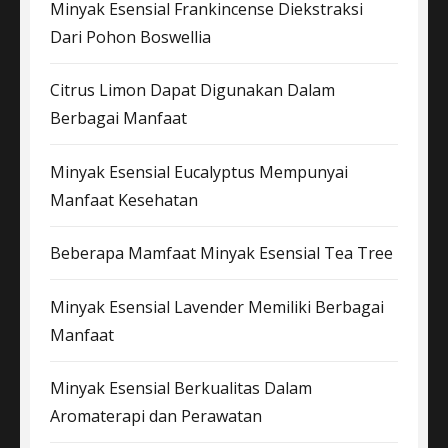
Minyak Esensial Frankincense Diekstraksi
Dari Pohon Boswellia
Citrus Limon Dapat Digunakan Dalam
Berbagai Manfaat
Minyak Esensial Eucalyptus Mempunyai
Manfaat Kesehatan
Beberapa Mamfaat Minyak Esensial Tea Tree
Minyak Esensial Lavender Memiliki Berbagai
Manfaat
Minyak Esensial Berkualitas Dalam
Aromaterapi dan Perawatan