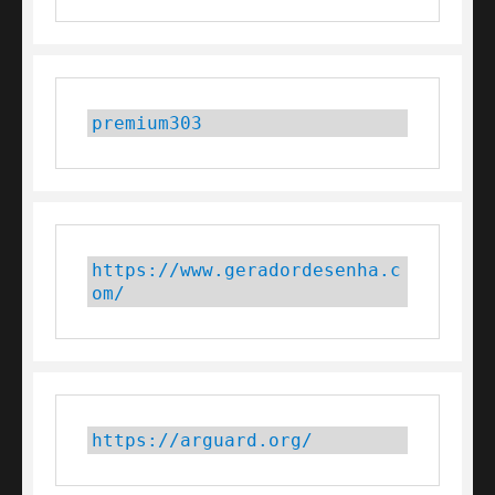
premium303
https://www.geradordesenha.c
om/
https://arguard.org/