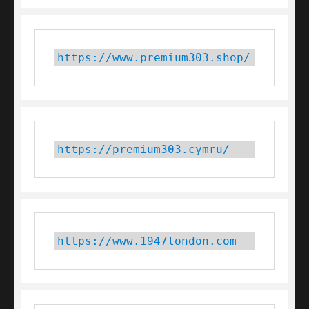
https://www.premium303.shop/
https://premium303.cymru/
https://www.1947london.com