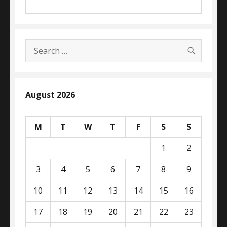
SEARC
Search
for:
August 2026
M
T
W
T
F
S
S
1
2
3
4
5
6
7
8
9
10
11
12
13
14
15
16
17
18
19
20
21
22
23