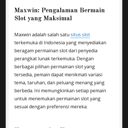
Maxwin: Pengalaman Bermain
Slot yang Maksimal
Maxwin adalah salah satu
situs slot
terkemuka di Indonesia yang menyediakan
beragam permainan slot dari penyedia
perangkat lunak terkemuka. Dengan
berbagai pilihan permainan slot yang
tersedia, pemain dapat menikmati variasi
tema, taruhan, dan peluang menang yang
berbeda. Ini memungkinkan setiap pemain
untuk menemukan permainan slot yang
sesuai dengan preferensi mereka.