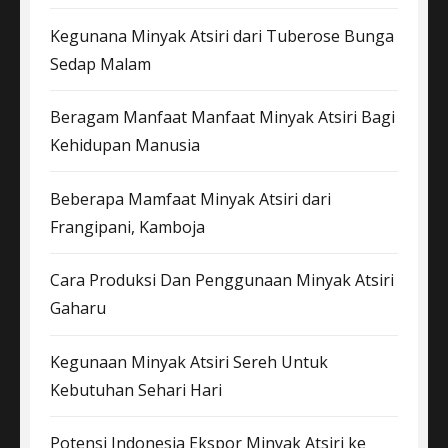
Kegunana Minyak Atsiri dari Tuberose Bunga
Sedap Malam
Beragam Manfaat Manfaat Minyak Atsiri Bagi
Kehidupan Manusia
Beberapa Mamfaat Minyak Atsiri dari
Frangipani, Kamboja
Cara Produksi Dan Penggunaan Minyak Atsiri
Gaharu
Kegunaan Minyak Atsiri Sereh Untuk
Kebutuhan Sehari Hari
Potensi Indonesia Ekspor Minyak Atsiri ke