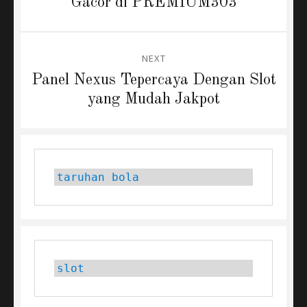
post:
Gacor di PREMIUM303
NEXT
Next
Panel Nexus Tepercaya Dengan Slot
post:
yang Mudah Jakpot
taruhan bola
slot