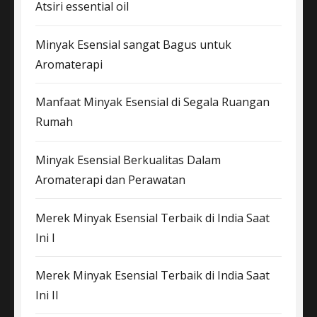
Atsiri essential oil
Minyak Esensial sangat Bagus untuk
Aromaterapi
Manfaat Minyak Esensial di Segala Ruangan
Rumah
Minyak Esensial Berkualitas Dalam
Aromaterapi dan Perawatan
Merek Minyak Esensial Terbaik di India Saat
Ini I
Merek Minyak Esensial Terbaik di India Saat
Ini II