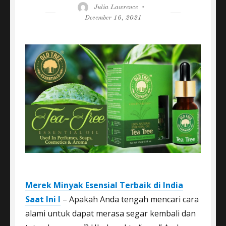
Author
Posted
Julia Lawrence
on
December 16, 2021
Merek Minyak Esensial
Terbaik di India
Saat Ini I
– Apakah Anda tengah mencari cara
alami untuk dapat merasa segar kembali dan