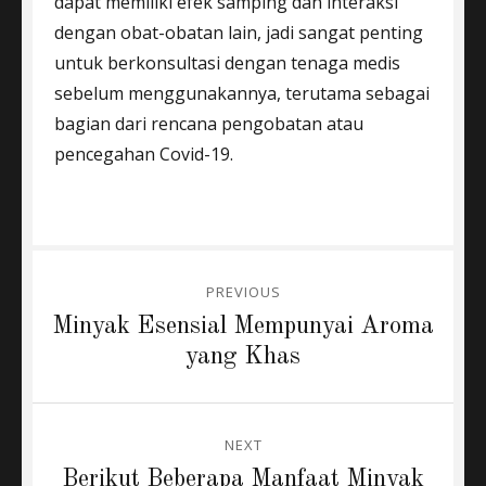
dapat memiliki efek samping dan interaksi
dengan obat-obatan lain, jadi sangat penting
untuk berkonsultasi dengan tenaga medis
sebelum menggunakannya, terutama sebagai
bagian dari rencana pengobatan atau
pencegahan Covid-19.
Post
PREVIOUS
navigation
Previous
Minyak Esensial Mempunyai Aroma
post:
yang Khas
NEXT
Next
Berikut Beberapa Manfaat Minyak