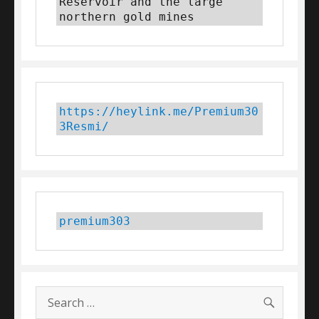
Reservoir and the large 
northern gold mines
https://heylink.me/Premium30
3Resmi/
premium303
SEARC
Search
for: