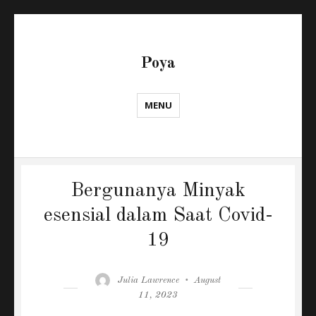
Poya
MENU
Bergunanya Minyak
esensial dalam Saat Covid-
19
Author
Posted
Julia Lawrence
August
on
11, 2023