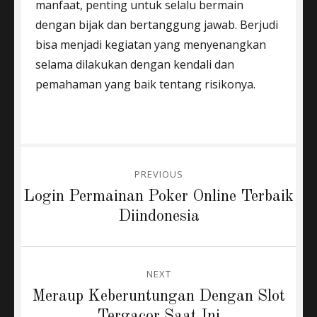
manfaat, penting untuk selalu bermain
dengan bijak dan bertanggung jawab. Berjudi
bisa menjadi kegiatan yang menyenangkan
selama dilakukan dengan kendali dan
pemahaman yang baik tentang risikonya.
Post
PREVIOUS
navigation
Previous
Login Permainan Poker Online Terbaik
post:
Diindonesia
NEXT
Next
Meraup Keberuntungan Dengan Slot
post:
Tergacor Saat Ini