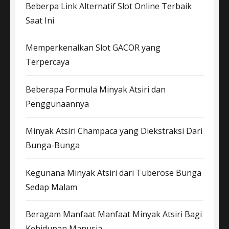
Beberpa Link Alternatif Slot Online Terbaik
Saat Ini
Memperkenalkan Slot GACOR yang
Terpercaya
Beberapa Formula Minyak Atsiri dan
Penggunaannya
Minyak Atsiri Champaca yang Diekstraksi Dari
Bunga-Bunga
Kegunana Minyak Atsiri dari Tuberose Bunga
Sedap Malam
Beragam Manfaat Manfaat Minyak Atsiri Bagi
Kehidupan Manusia