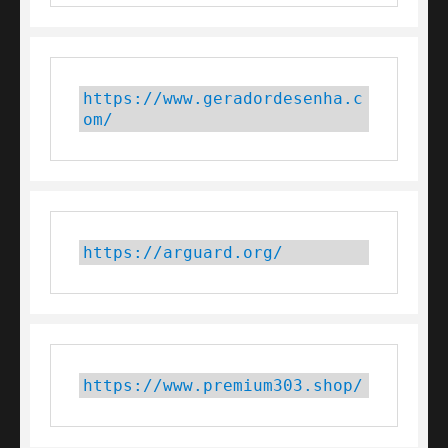
https://www.geradordesenha.c
om/
https://arguard.org/
https://www.premium303.shop/