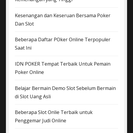
Kesenangan dan Keseruan Bersama Poker
Dan Slot
Beberapa Daftar POker Online Terpopuler
Saat Ini
IDN POKER Tempat Terbaik Untuk Pemain
Poker Online
Belajar Bermain Demo Slot Sebelum Bermain
di Slot Uang Asli
Beberapa Slot Onlie Terbaik untuk
Penggemar Judi Online