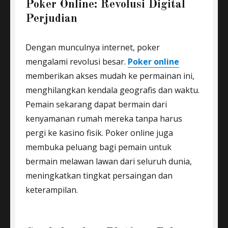
Poker Online: Revolusi Digital
Perjudian
Dengan munculnya internet, poker
mengalami revolusi besar.
Poker online
memberikan akses mudah ke permainan ini,
menghilangkan kendala geografis dan waktu.
Pemain sekarang dapat bermain dari
kenyamanan rumah mereka tanpa harus
pergi ke kasino fisik. Poker online juga
membuka peluang bagi pemain untuk
bermain melawan lawan dari seluruh dunia,
meningkatkan tingkat persaingan dan
keterampilan.