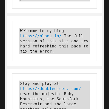
Welcome to my blog 
https://bloog.io/
 The full 
version of this site and try 
hard refreshing this page to 
fix the error.
Stay and play at 
https://doubledicerv.com/
near the majestic Ruby 
Mountains, the Southfork 
Reservoir and the large 