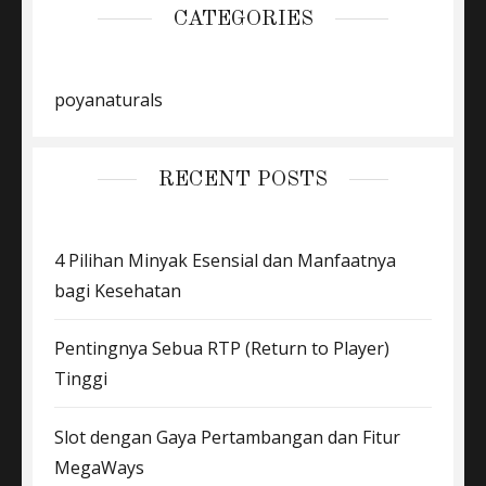
CATEGORIES
poyanaturals
RECENT POSTS
4 Pilihan Minyak Esensial dan Manfaatnya
bagi Kesehatan
Pentingnya Sebua RTP (Return to Player)
Tinggi
Slot dengan Gaya Pertambangan dan Fitur
MegaWays