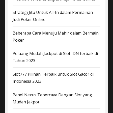
Strategi Jitu Untuk All-In dalam Permainan
Judi Poker Online
Beberapa Cara Menuju Mahir dalam Bermain
Poker
Peluang Mudah Jackpot di Slot IDN terbaik di
Tahun 2023
Slot777 Pilihan Terbaik untuk Slot Gacor di
Indonesia 2023
Panel Nexus Tepercaya Dengan Slot yang
Mudah Jakpot