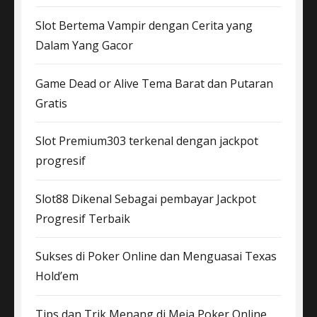
Slot Bertema Vampir dengan Cerita yang
Dalam Yang Gacor
Game Dead or Alive Tema Barat dan Putaran
Gratis
Slot Premium303 terkenal dengan jackpot
progresif
Slot88 Dikenal Sebagai pembayar Jackpot
Progresif Terbaik
Sukses di Poker Online dan Menguasai Texas
Hold’em
Tips dan Trik Menang di Meja Poker Online