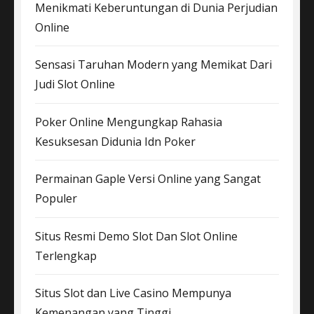
Menikmati Keberuntungan di Dunia Perjudian
Online
Sensasi Taruhan Modern yang Memikat Dari
Judi Slot Online
Poker Online Mengungkap Rahasia
Kesuksesan Didunia Idn Poker
Permainan Gaple Versi Online yang Sangat
Populer
Situs Resmi Demo Slot Dan Slot Online
Terlengkap
Situs Slot dan Live Casino Mempunya
Kemenangan yang Tinggi