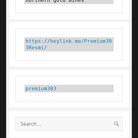
northern gold mines
https://heylink.me/Premium30
3Resmi/
premium303
SEARC
Search
for: