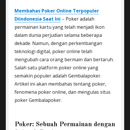
Membahas Poker Online Terpopuler
Diindonesia Saat Ini
– Poker adalah
permainan kartu yang telah menjadi ikon
dalam dunia perjudian selama beberapa
dekade. Namun, dengan perkembangan
teknologi digital, poker online telah
mengubah cara orang bermain dan bertaruh.
Salah satu platform poker online yang
semakin populer adalah Gembalapoker.
Artikel ini akan membahas tentang poker,
fenomena poker online, dan mengulas situs
poker Gembalapoker.
Poker: Sebuah Permainan dengan