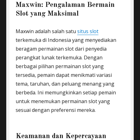
Maxwin: Pengalaman Bermain
Slot yang Maksimal
Maxwin adalah salah satu
situs slot
terkemuka di Indonesia yang menyediakan
beragam permainan slot dari penyedia
perangkat lunak terkemuka. Dengan
berbagai pilihan permainan slot yang
tersedia, pemain dapat menikmati variasi
tema, taruhan, dan peluang menang yang
berbeda. Ini memungkinkan setiap pemain
untuk menemukan permainan slot yang
sesuai dengan preferensi mereka.
Keamanan dan Kepercayaan