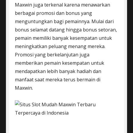
Maxwin juga terkenal karena menawarkan
berbagai promosi dan bonus yang
menguntungkan bagi pemainnya. Mulai dari
bonus selamat datang hingga bonus setoran,
pemain memiliki banyak kesempatan untuk
meningkatkan peluang menang mereka.
Promosi yang berkelanjutan juga
memberikan pemain kesempatan untuk
mendapatkan lebih banyak hadiah dan
manfaat saat mereka terus bermain di
Maxwin.