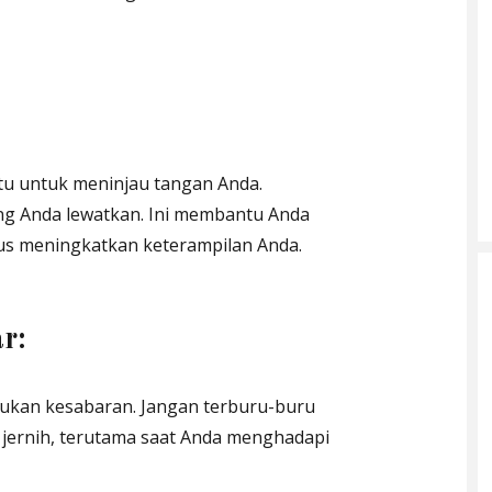
tu untuk meninjau tangan Anda.
ang Anda lewatkan. Ini membantu Anda
rus meningkatkan keterampilan Anda.
r:
ukan kesabaran. Jangan terburu-buru
jernih, terutama saat Anda menghadapi