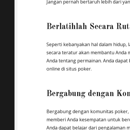
Jangan pernah bertaruh lebih dari y
Berlatihlah Secara Rut
Seperti kebanyakan hal dalam hidup,
secara teratur akan membantu Anda
Anda tentang permainan. Anda dapat
online di situs poker.
Bergabung dengan Kom
Bergabung dengan komunitas poker, ba
memberi Anda kesempatan untuk ber
Anda dapat belajar dari pengalaman 