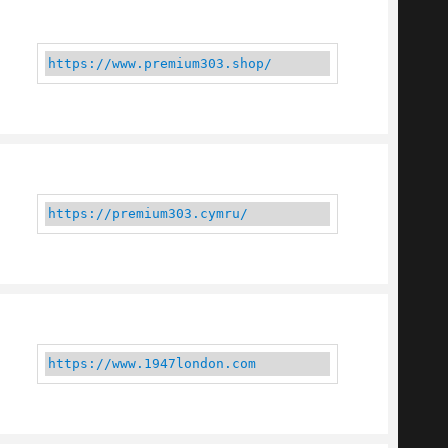
https://www.premium303.shop/
https://premium303.cymru/
https://www.1947london.com