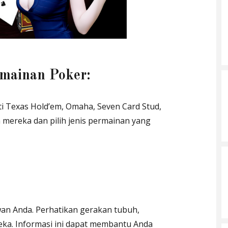
rmainan Poker:
ti Texas Hold’em, Omaha, Seven Card Stud,
a mereka dan pilih jenis permainan yang
an Anda. Perhatikan gerakan tubuh,
eka. Informasi ini dapat membantu Anda