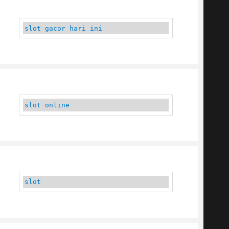
slot gacor hari ini
slot online
slot