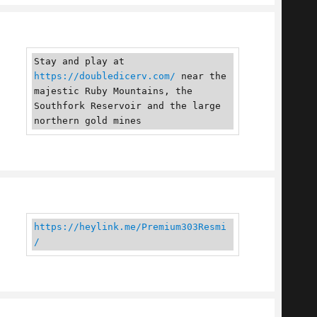
Stay and play at 
https://doubledicerv.com/
 near the 
majestic Ruby Mountains, the 
Southfork Reservoir and the large 
northern gold mines
https://heylink.me/Premium303Resmi
/