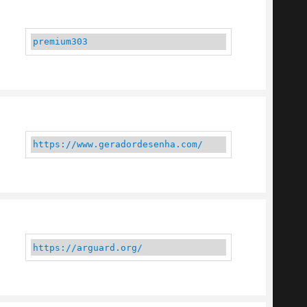
premium303
https://www.geradordesenha.com/
https://arguard.org/