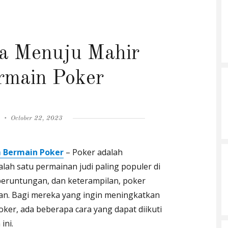
a Menuju Mahir
rmain Poker
Posted
e
October 22, 2023
on
 Bermain Poker
– Poker adalah
lah satu permainan judi paling populer di
beruntungan, dan keterampilan, poker
an. Bagi mereka yang ingin meningkatkan
r, ada beberapa cara yang dapat diikuti
ini.