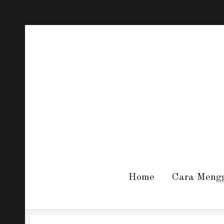
Home
Cara Mengg