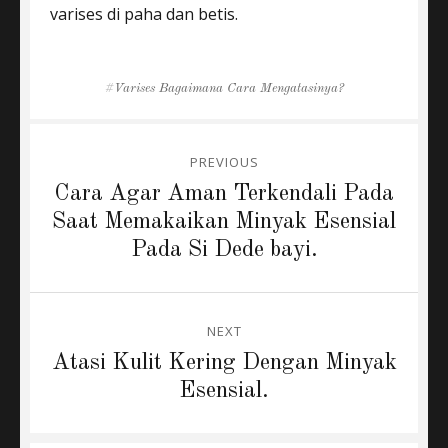
varises di paha dan betis.
Tags
Varises Bagaimana Cara Mengatasinya?
Post
PREVIOUS
navigation
Previous
Cara Agar Aman Terkendali Pada
post:
Saat Memakaikan Minyak Esensial
Pada Si Dede bayi.
NEXT
Next
Atasi Kulit Kering Dengan Minyak
post:
Esensial.