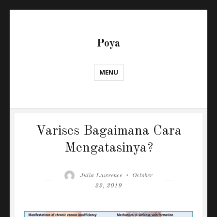
Poya
MENU
Varises Bagaimana Cara
Mengatasinya?
Author
Posted
Julia Lawrence
October
on
22, 2019