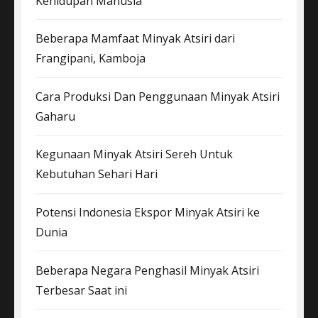
Kehidupan Manusia
Beberapa Mamfaat Minyak Atsiri dari
Frangipani, Kamboja
Cara Produksi Dan Penggunaan Minyak Atsiri
Gaharu
Kegunaan Minyak Atsiri Sereh Untuk
Kebutuhan Sehari Hari
Potensi Indonesia Ekspor Minyak Atsiri ke
Dunia
Beberapa Negara Penghasil Minyak Atsiri
Terbesar Saat ini