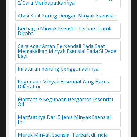
& Cara Mendapatkannya.
Atasi Kulit Kering Dengan Minyak Esensial.
Berbagai Minyak Esensial Terbaik Untuk
Dicoba
Cara Agar Aman Terkendali Pada Saat
Memakaikan Minyak Esensial Pada Si Dede
bayi.
ini aturan penting penggunaannya.
Kegunaan Minyak Essential Yang Harus
Diketahui
Manfaat & Kegunaan Bergamot Essential
Oil
Manfaatnya Dari 5 Jenis Minyak Esensial
Ini!
Merek Minyak Esensial Terbaik di India