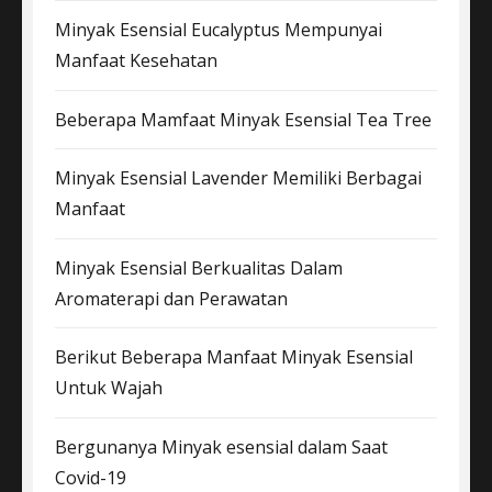
Minyak Esensial Eucalyptus Mempunyai
Manfaat Kesehatan
Beberapa Mamfaat Minyak Esensial Tea Tree
Minyak Esensial Lavender Memiliki Berbagai
Manfaat
Minyak Esensial Berkualitas Dalam
Aromaterapi dan Perawatan
Berikut Beberapa Manfaat Minyak Esensial
Untuk Wajah
Bergunanya Minyak esensial dalam Saat
Covid-19