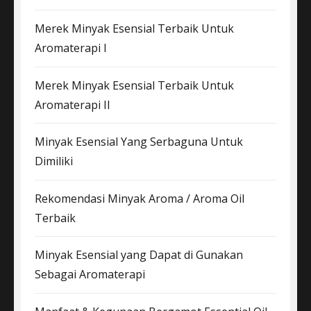
Merek Minyak Esensial Terbaik Untuk
Aromaterapi I
Merek Minyak Esensial Terbaik Untuk
Aromaterapi II
Minyak Esensial Yang Serbaguna Untuk
Dimiliki
Rekomendasi Minyak Aroma / Aroma Oil
Terbaik
Minyak Esensial yang Dapat di Gunakan
Sebagai Aromaterapi