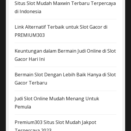
Situs Slot Mudah Maxwin Terbaru Terpercaya
di Indonesia
Link Alternatif Terbaik untuk Slot Gacor di
PREMIUM303
Keuntungan dalam Bermain Judi Online di Slot
Gacor Hari Ini
Bermain Slot Dengan Lebih Baik Hanya di Slot
Gacor Terbaru
Judi Slot Online Mudah Menang Untuk
Pemula
Premium303 Situs Slot Mudah Jakpot
Terpercaya 2023