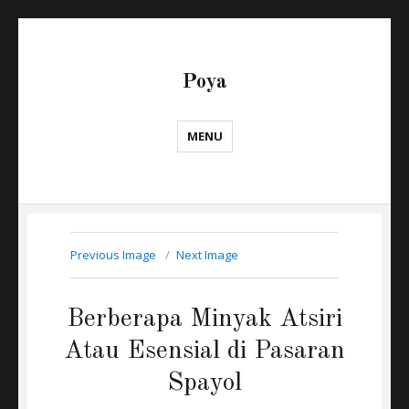
Poya
MENU
Previous Image
Next Image
Berberapa Minyak Atsiri
Atau Esensial di Pasaran
Spayol