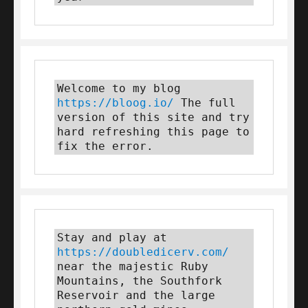
Welcome to my blog 
https://bloog.io/
 The full 
version of this site and try 
hard refreshing this page to 
fix the error.
Stay and play at 
https://doubledicerv.com/
near the majestic Ruby 
Mountains, the Southfork 
Reservoir and the large 