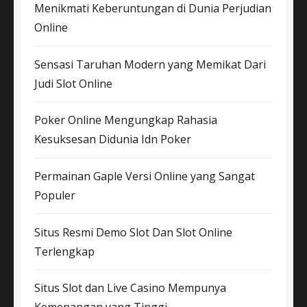
Menikmati Keberuntungan di Dunia Perjudian
Online
Sensasi Taruhan Modern yang Memikat Dari
Judi Slot Online
Poker Online Mengungkap Rahasia
Kesuksesan Didunia Idn Poker
Permainan Gaple Versi Online yang Sangat
Populer
Situs Resmi Demo Slot Dan Slot Online
Terlengkap
Situs Slot dan Live Casino Mempunya