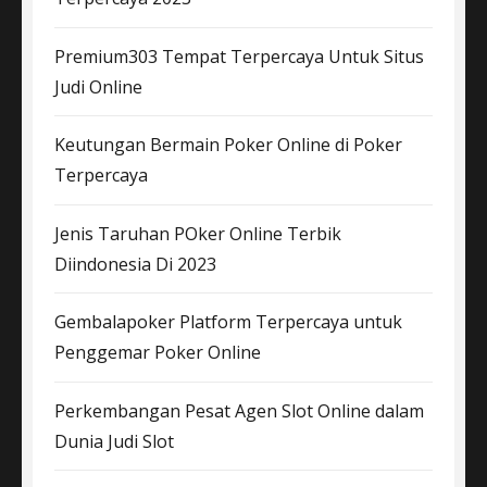
Premium303 Tempat Terpercaya Untuk Situs
Judi Online
Keutungan Bermain Poker Online di Poker
Terpercaya
Jenis Taruhan POker Online Terbik
Diindonesia Di 2023
Gembalapoker Platform Terpercaya untuk
Penggemar Poker Online
Perkembangan Pesat Agen Slot Online dalam
Dunia Judi Slot