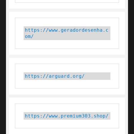
https://www.geradordesenha.c
om/
https://arguard.org/
https://www.premium303.shop/