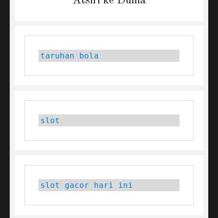
Atsiri ke Dunia
taruhan bola
slot
slot gacor hari ini