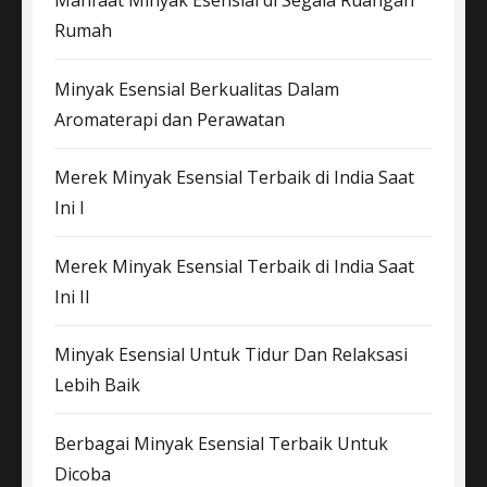
Manfaat Minyak Esensial di Segala Ruangan
Rumah
Minyak Esensial Berkualitas Dalam
Aromaterapi dan Perawatan
Merek Minyak Esensial Terbaik di India Saat
Ini I
Merek Minyak Esensial Terbaik di India Saat
Ini II
Minyak Esensial Untuk Tidur Dan Relaksasi
Lebih Baik
Berbagai Minyak Esensial Terbaik Untuk
Dicoba