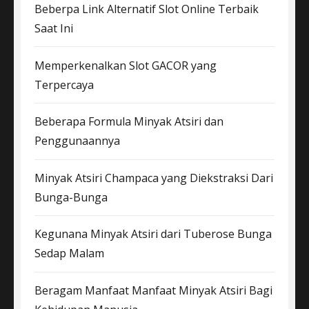
Beberpa Link Alternatif Slot Online Terbaik
Saat Ini
Memperkenalkan Slot GACOR yang
Terpercaya
Beberapa Formula Minyak Atsiri dan
Penggunaannya
Minyak Atsiri Champaca yang Diekstraksi Dari
Bunga-Bunga
Kegunana Minyak Atsiri dari Tuberose Bunga
Sedap Malam
Beragam Manfaat Manfaat Minyak Atsiri Bagi