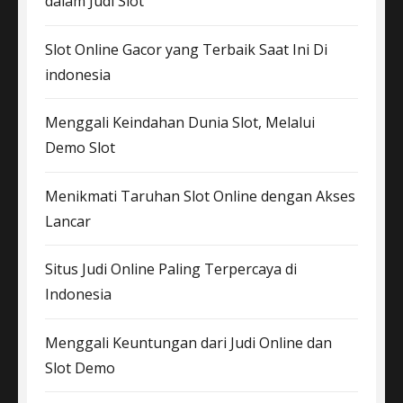
dalam Judi Slot
Slot Online Gacor yang Terbaik Saat Ini Di
indonesia
Menggali Keindahan Dunia Slot, Melalui
Demo Slot
Menikmati Taruhan Slot Online dengan Akses
Lancar
Situs Judi Online Paling Terpercaya di
Indonesia
Menggali Keuntungan dari Judi Online dan
Slot Demo