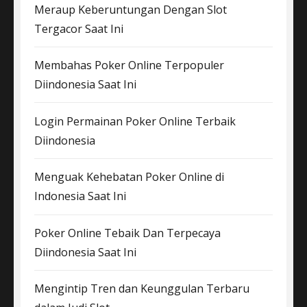
Meraup Keberuntungan Dengan Slot
Tergacor Saat Ini
Membahas Poker Online Terpopuler
Diindonesia Saat Ini
Login Permainan Poker Online Terbaik
Diindonesia
Menguak Kehebatan Poker Online di
Indonesia Saat Ini
Poker Online Tebaik Dan Terpecaya
Diindonesia Saat Ini
Mengintip Tren dan Keunggulan Terbaru