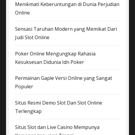
Menikmati Keberuntungan di Dunia Perjudian
Online
Sensasi Taruhan Modern yang Memikat Dari
Judi Slot Online
Poker Online Mengungkap Rahasia
Kesuksesan Didunia Idn Poker
Permainan Gaple Versi Online yang Sangat
Populer
Situs Resmi Demo Slot Dan Slot Online
Terlengkap
Situs Slot dan Live Casino Mempunya