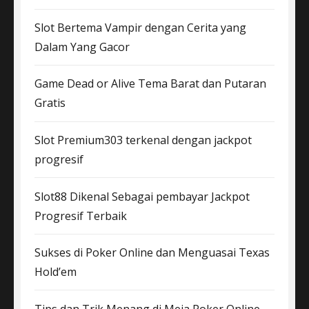
Slot Bertema Vampir dengan Cerita yang
Dalam Yang Gacor
Game Dead or Alive Tema Barat dan Putaran
Gratis
Slot Premium303 terkenal dengan jackpot
progresif
Slot88 Dikenal Sebagai pembayar Jackpot
Progresif Terbaik
Sukses di Poker Online dan Menguasai Texas
Hold’em
Tips dan Trik Menang di Meja Poker Online