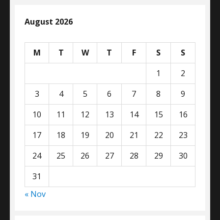
August 2026
M
T
W
T
F
S
S
1
2
3
4
5
6
7
8
9
10
11
12
13
14
15
16
17
18
19
20
21
22
23
24
25
26
27
28
29
30
31
« Nov