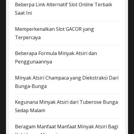
Beberpa Link Alternatif Slot Online Terbaik
Saat Ini
Memperkenalkan Slot GACOR yang
Terpercaya
Beberapa Formula Minyak Atsiri dan
Penggunaannya
Minyak Atsiri Champaca yang Diekstraksi Dari
Bunga-Bunga
Kegunana Minyak Atsiri dari Tuberose Bunga
Sedap Malam
Beragam Manfaat Manfaat Minyak Atsiri Bagi