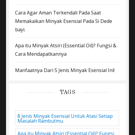
Cara Agar Aman Terkendali Pada Saat
Memakaikan Minyak Esensial Pada Si Dede
bayi.
Apa itu Minyak Atsiri (Essential Oil)? Fungsi &
Cara Mendapatkannya
Manfaatnya Dari 5 Jenis Minyak Esensial Ini!
TAGS
8 Jenis Minyak Esensial Untuk Atasi Setiap
Masalah Rambutmu.
Apa itu Minyak Atsiri (Essential Oil)? Fungsi