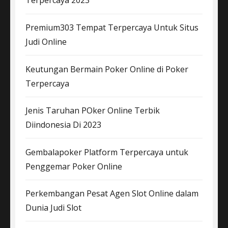
Terpercaya 2023
Premium303 Tempat Terpercaya Untuk Situs
Judi Online
Keutungan Bermain Poker Online di Poker
Terpercaya
Jenis Taruhan POker Online Terbik
Diindonesia Di 2023
Gembalapoker Platform Terpercaya untuk
Penggemar Poker Online
Perkembangan Pesat Agen Slot Online dalam
Dunia Judi Slot