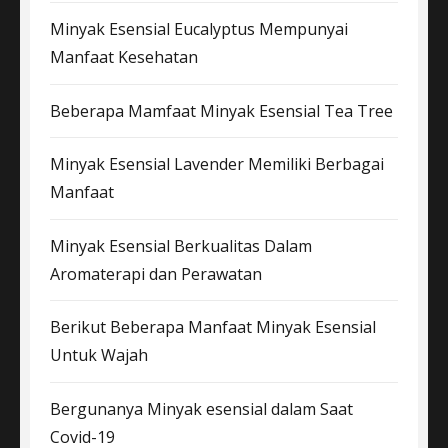
Minyak Esensial Eucalyptus Mempunyai
Manfaat Kesehatan
Beberapa Mamfaat Minyak Esensial Tea Tree
Minyak Esensial Lavender Memiliki Berbagai
Manfaat
Minyak Esensial Berkualitas Dalam
Aromaterapi dan Perawatan
Berikut Beberapa Manfaat Minyak Esensial
Untuk Wajah
Bergunanya Minyak esensial dalam Saat
Covid-19