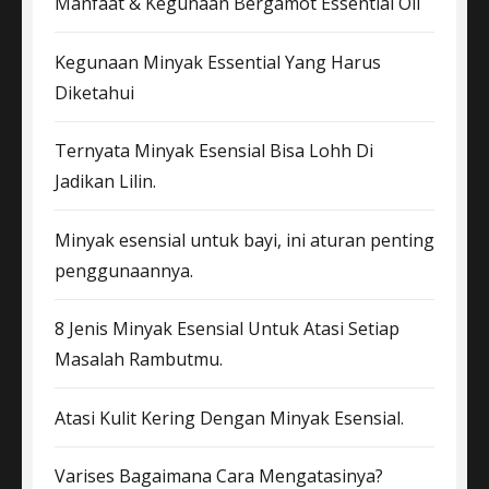
Manfaat & Kegunaan Bergamot Essential Oil
Kegunaan Minyak Essential Yang Harus
Diketahui
Ternyata Minyak Esensial Bisa Lohh Di
Jadikan Lilin.
Minyak esensial untuk bayi, ini aturan penting
penggunaannya.
8 Jenis Minyak Esensial Untuk Atasi Setiap
Masalah Rambutmu.
Atasi Kulit Kering Dengan Minyak Esensial.
Varises Bagaimana Cara Mengatasinya?