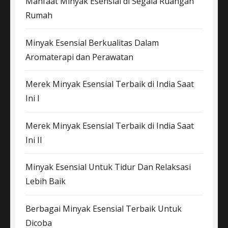
Manfaat Minyak Esensial di Segala Ruangan
Rumah
Minyak Esensial Berkualitas Dalam
Aromaterapi dan Perawatan
Merek Minyak Esensial Terbaik di India Saat
Ini I
Merek Minyak Esensial Terbaik di India Saat
Ini II
Minyak Esensial Untuk Tidur Dan Relaksasi
Lebih Baik
Berbagai Minyak Esensial Terbaik Untuk
Dicoba