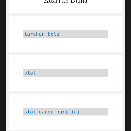
Atsiri ke Dunia
taruhan bola
slot
slot gacor hari ini