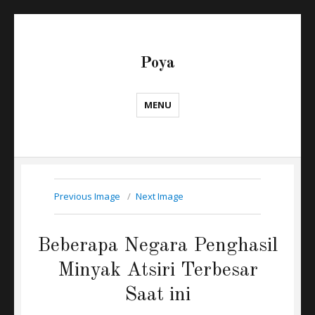
Poya
MENU
Previous Image
Next Image
Beberapa Negara Penghasil
Minyak Atsiri Terbesar
Saat ini