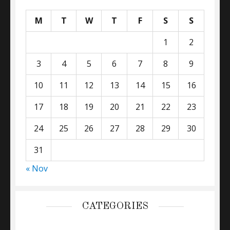
M
T
W
T
F
S
S
1
2
3
4
5
6
7
8
9
10
11
12
13
14
15
16
17
18
19
20
21
22
23
24
25
26
27
28
29
30
31
« Nov
CATEGORIES