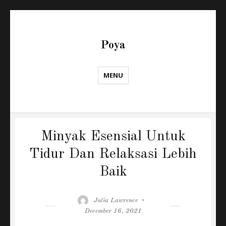
Poya
MENU
Minyak Esensial Untuk
Tidur Dan Relaksasi Lebih
Baik
Author
Posted
Julia Lawrence
on
December 16, 2021