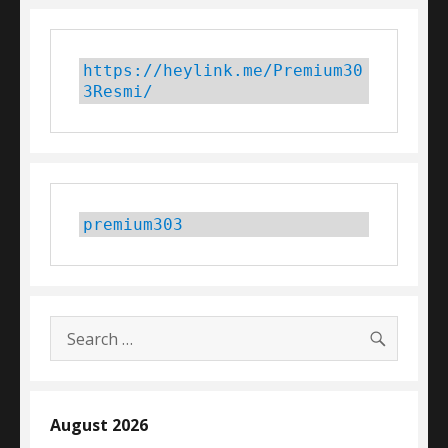
https://heylink.me/Premium30
3Resmi/
premium303
SEARC
Search
for:
August 2026