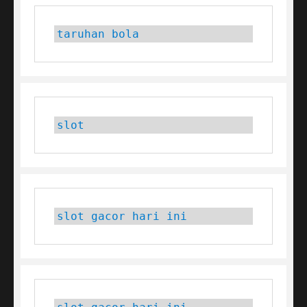
taruhan bola
slot
slot gacor hari ini