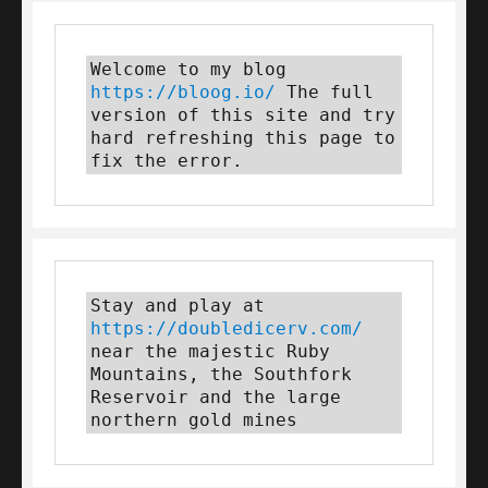
Welcome to my blog 
https://bloog.io/
 The full 
version of this site and try 
hard refreshing this page to 
fix the error.
Stay and play at 
https://doubledicerv.com/
near the majestic Ruby 
Mountains, the Southfork 
Reservoir and the large 
northern gold mines