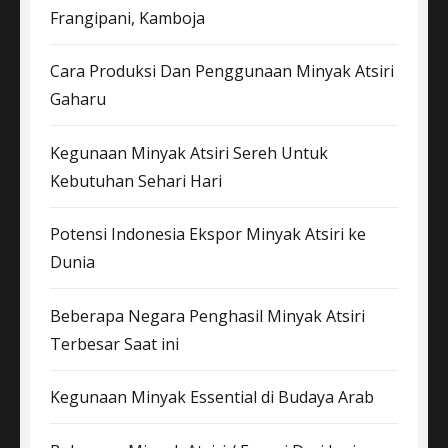
Frangipani, Kamboja
Cara Produksi Dan Penggunaan Minyak Atsiri
Gaharu
Kegunaan Minyak Atsiri Sereh Untuk
Kebutuhan Sehari Hari
Potensi Indonesia Ekspor Minyak Atsiri ke
Dunia
Beberapa Negara Penghasil Minyak Atsiri
Terbesar Saat ini
Kegunaan Minyak Essential di Budaya Arab