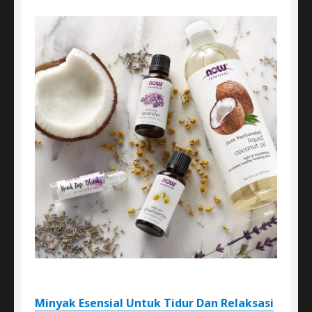
Minyak Esensial Untuk Tidur Dan Relaksasi