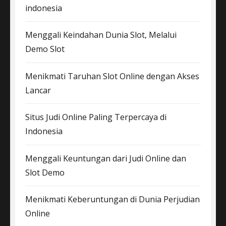
indonesia
Menggali Keindahan Dunia Slot, Melalui
Demo Slot
Menikmati Taruhan Slot Online dengan Akses
Lancar
Situs Judi Online Paling Terpercaya di
Indonesia
Menggali Keuntungan dari Judi Online dan
Slot Demo
Menikmati Keberuntungan di Dunia Perjudian
Online