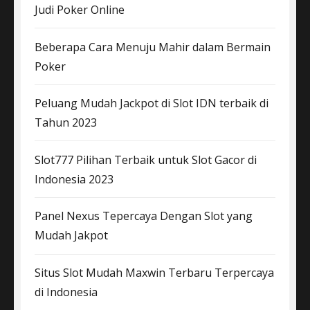
Judi Poker Online
Beberapa Cara Menuju Mahir dalam Bermain
Poker
Peluang Mudah Jackpot di Slot IDN terbaik di
Tahun 2023
Slot777 Pilihan Terbaik untuk Slot Gacor di
Indonesia 2023
Panel Nexus Tepercaya Dengan Slot yang
Mudah Jakpot
Situs Slot Mudah Maxwin Terbaru Terpercaya
di Indonesia