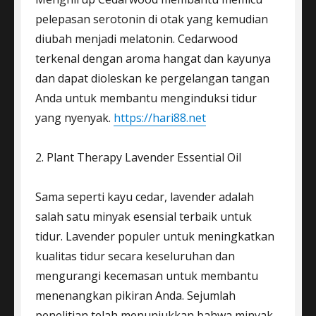
pelepasan serotonin di otak yang kemudian
diubah menjadi melatonin. Cedarwood
terkenal dengan aroma hangat dan kayunya
dan dapat dioleskan ke pergelangan tangan
Anda untuk membantu menginduksi tidur
yang nyenyak.
https://hari88.net
2. Plant Therapy Lavender Essential Oil
Sama seperti kayu cedar, lavender adalah
salah satu minyak esensial terbaik untuk
tidur. Lavender populer untuk meningkatkan
kualitas tidur secara keseluruhan dan
mengurangi kecemasan untuk membantu
menenangkan pikiran Anda. Sejumlah
penelitian telah menunjukkan bahwa minyak