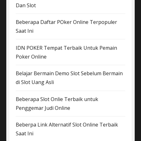
Dan Slot
Beberapa Daftar POker Online Terpopuler
Saat Ini
IDN POKER Tempat Terbaik Untuk Pemain
Poker Online
Belajar Bermain Demo Slot Sebelum Bermain
di Slot Uang Asli
Beberapa Slot Onlie Terbaik untuk
Penggemar Judi Online
Beberpa Link Alternatif Slot Online Terbaik
Saat Ini