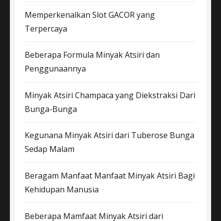
Memperkenalkan Slot GACOR yang
Terpercaya
Beberapa Formula Minyak Atsiri dan
Penggunaannya
Minyak Atsiri Champaca yang Diekstraksi Dari
Bunga-Bunga
Kegunana Minyak Atsiri dari Tuberose Bunga
Sedap Malam
Beragam Manfaat Manfaat Minyak Atsiri Bagi
Kehidupan Manusia
Beberapa Mamfaat Minyak Atsiri dari