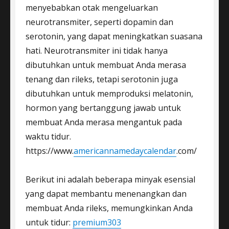
menyebabkan otak mengeluarkan
neurotransmiter, seperti dopamin dan
serotonin, yang dapat meningkatkan suasana
hati. Neurotransmiter ini tidak hanya
dibutuhkan untuk membuat Anda merasa
tenang dan rileks, tetapi serotonin juga
dibutuhkan untuk memproduksi melatonin,
hormon yang bertanggung jawab untuk
membuat Anda merasa mengantuk pada
waktu tidur.
https://www.
americannamedaycalendar
.com/
Berikut ini adalah beberapa minyak esensial
yang dapat membantu menenangkan dan
membuat Anda rileks, memungkinkan Anda
untuk tidur:
premium303