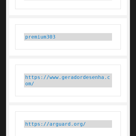
premium303
https://www.geradordesenha.c
om/
https://arguard.org/