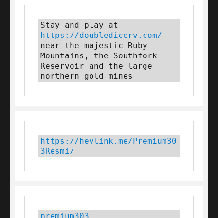
Stay and play at 
https://doubledicerv.com/
near the majestic Ruby 
Mountains, the Southfork 
Reservoir and the large 
northern gold mines
https://heylink.me/Premium30
3Resmi/
premium303