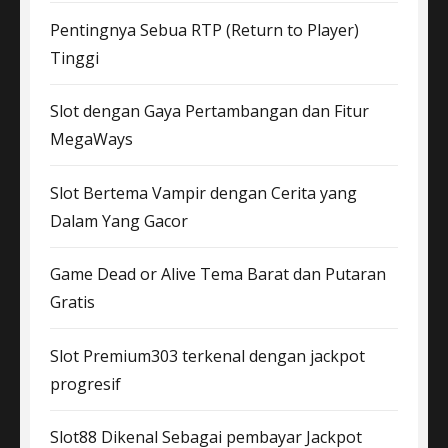
Pentingnya Sebua RTP (Return to Player)
Tinggi
Slot dengan Gaya Pertambangan dan Fitur
MegaWays
Slot Bertema Vampir dengan Cerita yang
Dalam Yang Gacor
Game Dead or Alive Tema Barat dan Putaran
Gratis
Slot Premium303 terkenal dengan jackpot
progresif
Slot88 Dikenal Sebagai pembayar Jackpot