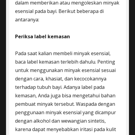
dalam memberikan atau mengoleskan minyak
esensial pada bayi. Berikut beberapa di
antaranya:
Periksa label kemasan
Pada saat kalian membeli minyak esensial,
baca label kemasan terlebih dahulu. Penting
untuk menggunakan minyak esensial sesuai
dengan cara, khasiat, dan kecocokannya
terhadap tubuh bayi. Adanya label pada
kemasan, Anda juga bisa mengetahui bahan
pembuat minyak tersebut. Waspada dengan
penggunaan minyak esensial yang dicampur
dengan alkohol dan wewangian sintetis,
karena dapat menyebabkan iritasi pada kulit