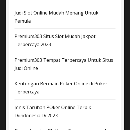
Judi Slot Online Mudah Menang Untuk
Pemula
Premium303 Situs Slot Mudah Jakpot
Terpercaya 2023
Premium303 Tempat Terpercaya Untuk Situs
Judi Online
Keutungan Bermain Poker Online di Poker
Terpercaya
Jenis Taruhan POker Online Terbik
Diindonesia Di 2023