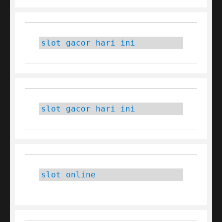
slot gacor hari ini
slot gacor hari ini
slot online