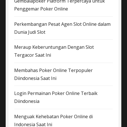
Gembalapoker Platform Terpercaya untuk
Penggemar Poker Online
Perkembangan Pesat Agen Slot Online dalam
Dunia Judi Slot
Meraup Keberuntungan Dengan Slot
Tergacor Saat Ini
Membahas Poker Online Terpopuler
Diindonesia Saat Ini
Login Permainan Poker Online Terbaik
Diindonesia
Menguak Kehebatan Poker Online di
Indonesia Saat Ini