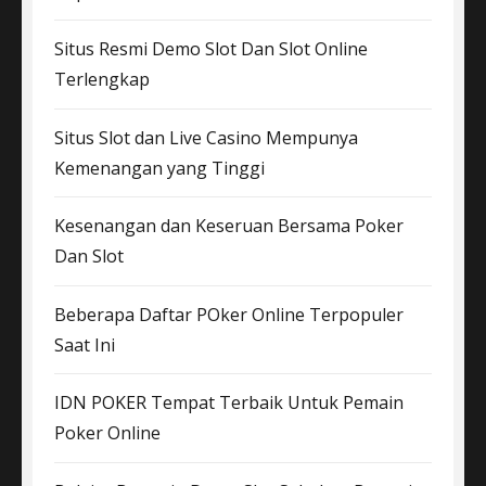
Situs Resmi Demo Slot Dan Slot Online
Terlengkap
Situs Slot dan Live Casino Mempunya
Kemenangan yang Tinggi
Kesenangan dan Keseruan Bersama Poker
Dan Slot
Beberapa Daftar POker Online Terpopuler
Saat Ini
IDN POKER Tempat Terbaik Untuk Pemain
Poker Online