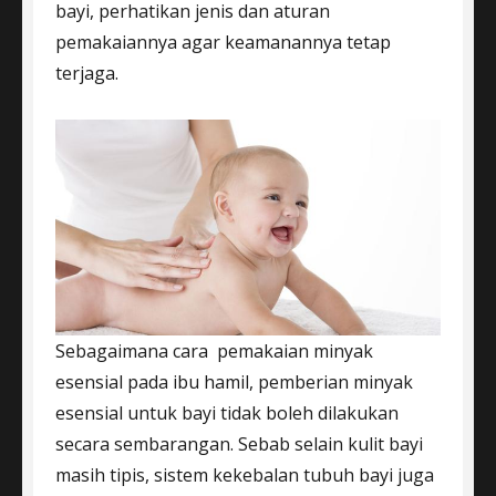
bayi, perhatikan jenis dan aturan
pemakaiannya agar keamanannya tetap
terjaga.
Sebagaimana cara pemakaian minyak
esensial pada ibu hamil, pemberian minyak
esensial untuk bayi tidak boleh dilakukan
secara sembarangan. Sebab selain kulit bayi
masih tipis, sistem kekebalan tubuh bayi juga