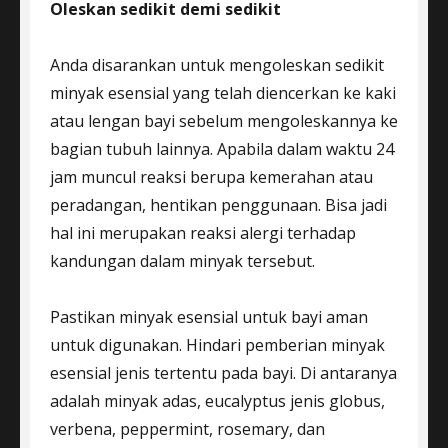
Oleskan sedikit demi sedikit
Anda disarankan untuk mengoleskan sedikit
minyak esensial yang telah diencerkan ke kaki
atau lengan bayi sebelum mengoleskannya ke
bagian tubuh lainnya. Apabila dalam waktu 24
jam muncul reaksi berupa kemerahan atau
peradangan, hentikan penggunaan. Bisa jadi
hal ini merupakan reaksi alergi terhadap
kandungan dalam minyak tersebut.
Pastikan minyak esensial untuk bayi aman
untuk digunakan. Hindari pemberian minyak
esensial jenis tertentu pada bayi. Di antaranya
adalah minyak adas, eucalyptus jenis globus,
verbena, peppermint, rosemary, dan