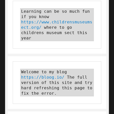
Learning can be so much fun 
if you know 
https://www.childrensmuseums
ect.org/
 where to go 
childrens museum sect this 
year
Welcome to my blog 
https://bloog.io/
 The full 
version of this site and try 
hard refreshing this page to 
fix the error.