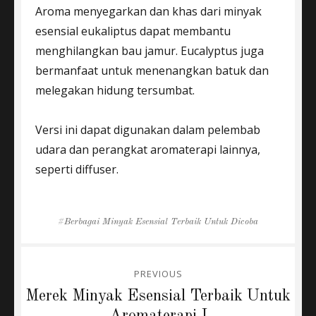
Aroma menyegarkan dan khas dari minyak
esensial eukaliptus dapat membantu
menghilangkan bau jamur. Eucalyptus juga
bermanfaat untuk menenangkan batuk dan
melegakan hidung tersumbat.
Versi ini dapat digunakan dalam pelembab
udara dan perangkat aromaterapi lainnya,
seperti diffuser.
Tags
Berbagai Minyak Esensial Terbaik Untuk Dicoba
Post
PREVIOUS
navigation
Previous
Merek Minyak Esensial Terbaik Untuk
post:
Aromaterapi I