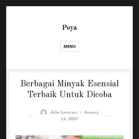
Poya
MENU
Berbagai Minyak Esensial
Terbaik Untuk Dicoba
Author
Posted
Julia Lawrence
January
on
14, 2021