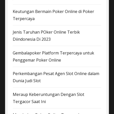
Keutungan Bermain Poker Online di Poker
Terpercaya
Jenis Taruhan POker Online Terbik
Diindonesia Di 2023
Gembalapoker Platform Terpercaya untuk
Penggemar Poker Online
Perkembangan Pesat Agen Slot Online dalam
Dunia Judi Slot
Meraup Keberuntungan Dengan Slot
Tergacor Saat Ini