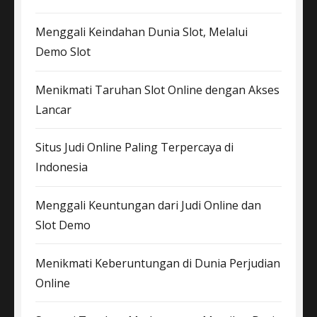
Menggali Keindahan Dunia Slot, Melalui
Demo Slot
Menikmati Taruhan Slot Online dengan Akses
Lancar
Situs Judi Online Paling Terpercaya di
Indonesia
Menggali Keuntungan dari Judi Online dan
Slot Demo
Menikmati Keberuntungan di Dunia Perjudian
Online