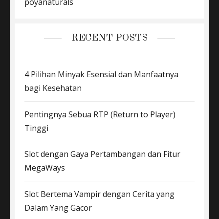
poyanaturals
RECENT POSTS
4 Pilihan Minyak Esensial dan Manfaatnya
bagi Kesehatan
Pentingnya Sebua RTP (Return to Player)
Tinggi
Slot dengan Gaya Pertambangan dan Fitur
MegaWays
Slot Bertema Vampir dengan Cerita yang
Dalam Yang Gacor