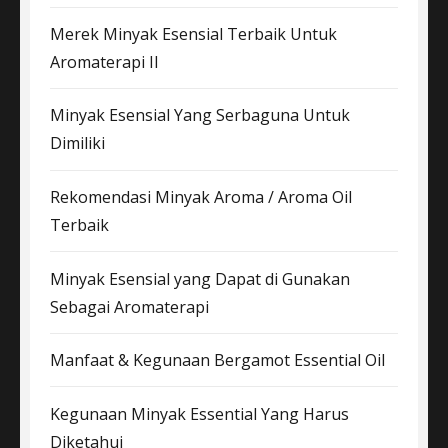
Merek Minyak Esensial Terbaik Untuk
Aromaterapi II
Minyak Esensial Yang Serbaguna Untuk
Dimiliki
Rekomendasi Minyak Aroma / Aroma Oil
Terbaik
Minyak Esensial yang Dapat di Gunakan
Sebagai Aromaterapi
Manfaat & Kegunaan Bergamot Essential Oil
Kegunaan Minyak Essential Yang Harus
Diketahui