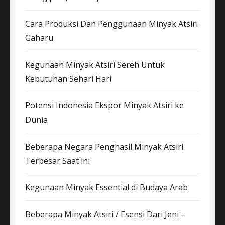
Cara Produksi Dan Penggunaan Minyak Atsiri
Gaharu
Kegunaan Minyak Atsiri Sereh Untuk
Kebutuhan Sehari Hari
Potensi Indonesia Ekspor Minyak Atsiri ke
Dunia
Beberapa Negara Penghasil Minyak Atsiri
Terbesar Saat ini
Kegunaan Minyak Essential di Budaya Arab
Beberapa Minyak Atsiri / Esensi Dari Jeni –