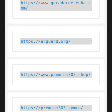
https://www.geradordesenha.c
om/
https://arguard.org/
https://www.premium303.shop/
https://premium303.cymru/