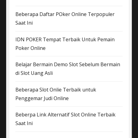
Beberapa Daftar POker Online Terpopuler
Saat Ini
IDN POKER Tempat Terbaik Untuk Pemain
Poker Online
Belajar Bermain Demo Slot Sebelum Bermain
di Slot Uang Asli
Beberapa Slot Onlie Terbaik untuk
Penggemar Judi Online
Beberpa Link Alternatif Slot Online Terbaik
Saat Ini