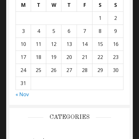
M
T
W
T
F
S
S
1
2
3
4
5
6
7
8
9
10
11
12
13
14
15
16
17
18
19
20
21
22
23
24
25
26
27
28
29
30
31
« Nov
CATEGORIES