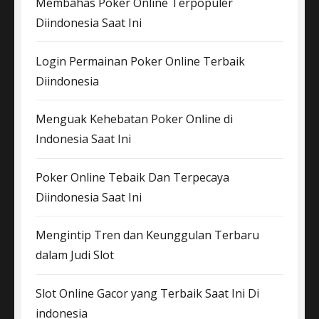
Membahas Poker Online Terpopuler
Diindonesia Saat Ini
Login Permainan Poker Online Terbaik
Diindonesia
Menguak Kehebatan Poker Online di
Indonesia Saat Ini
Poker Online Tebaik Dan Terpecaya
Diindonesia Saat Ini
Mengintip Tren dan Keunggulan Terbaru
dalam Judi Slot
Slot Online Gacor yang Terbaik Saat Ini Di
indonesia