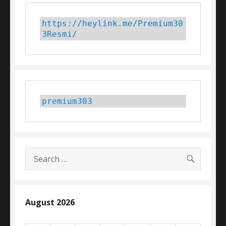
https://heylink.me/Premium30
3Resmi/
premium303
SEARC
Search
for:
August 2026