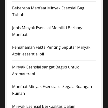
Beberapa Manfaat Minyak Esensial Bagi
Tubuh
Jenis Minyak Esensial Memiliki Berbagai
Manfaat
Pemahaman Fakta Penting Seputar Minyak
Atsiri essential oil
Minyak Esensial sangat Bagus untuk
Aromaterapi
Manfaat Minyak Esensial di Segala Ruangan
Rumah
Minyak Esensial Berkualitas Dalam