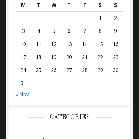
M
T
W
T
F
S
S
1
2
3
4
5
6
7
8
9
10
11
12
13
14
15
16
17
18
19
20
21
22
23
24
25
26
27
28
29
30
31
« Nov
CATEGORIES