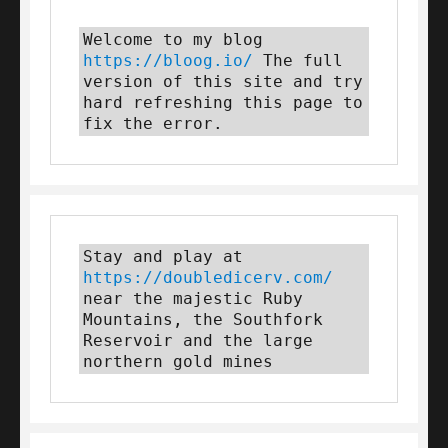
Welcome to my blog 
https://bloog.io/
 The full 
version of this site and try 
hard refreshing this page to 
fix the error.
Stay and play at 
https://doubledicerv.com/
near the majestic Ruby 
Mountains, the Southfork 
Reservoir and the large 
northern gold mines