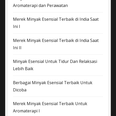
Aromaterapi dan Perawatan
Merek Minyak Esensial Terbaik di India Saat
Ini I
Merek Minyak Esensial Terbaik di India Saat
Ini II
Minyak Esensial Untuk Tidur Dan Relaksasi
Lebih Baik
Berbagai Minyak Esensial Terbaik Untuk
Dicoba
Merek Minyak Esensial Terbaik Untuk
Aromaterapi I