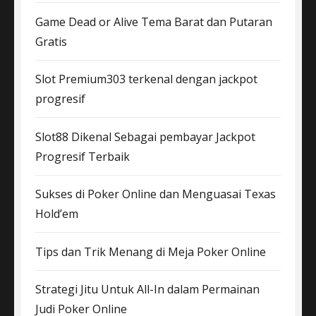
Game Dead or Alive Tema Barat dan Putaran
Gratis
Slot Premium303 terkenal dengan jackpot
progresif
Slot88 Dikenal Sebagai pembayar Jackpot
Progresif Terbaik
Sukses di Poker Online dan Menguasai Texas
Hold’em
Tips dan Trik Menang di Meja Poker Online
Strategi Jitu Untuk All-In dalam Permainan
Judi Poker Online