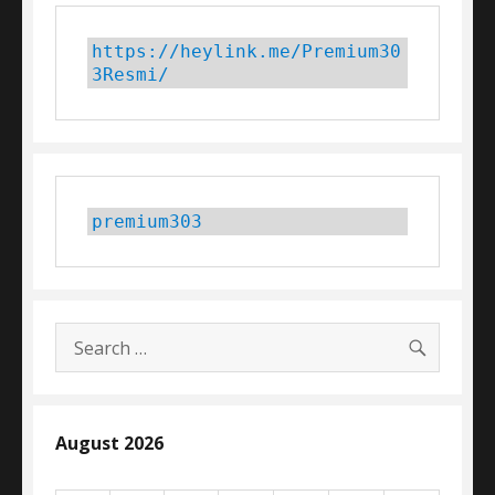
https://heylink.me/Premium30
3Resmi/
premium303
SEARC
Search
for:
August 2026