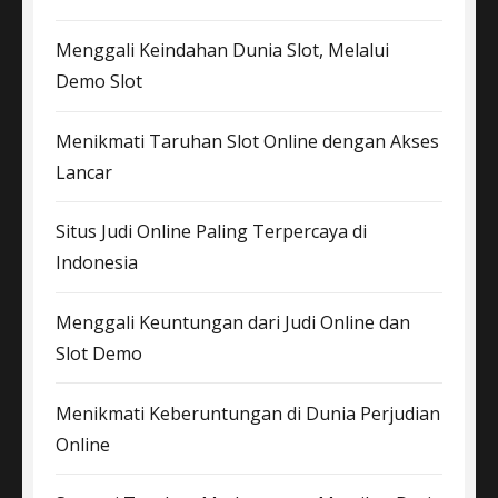
Menggali Keindahan Dunia Slot, Melalui
Demo Slot
Menikmati Taruhan Slot Online dengan Akses
Lancar
Situs Judi Online Paling Terpercaya di
Indonesia
Menggali Keuntungan dari Judi Online dan
Slot Demo
Menikmati Keberuntungan di Dunia Perjudian
Online