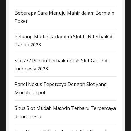
Beberapa Cara Menuju Mahir dalam Bermain
Poker
Peluang Mudah Jackpot di Slot IDN terbaik di
Tahun 2023
Slot777 Pilihan Terbaik untuk Slot Gacor di
Indonesia 2023
Panel Nexus Tepercaya Dengan Slot yang
Mudah Jakpot
Situs Slot Mudah Maxwin Terbaru Terpercaya
di Indonesia