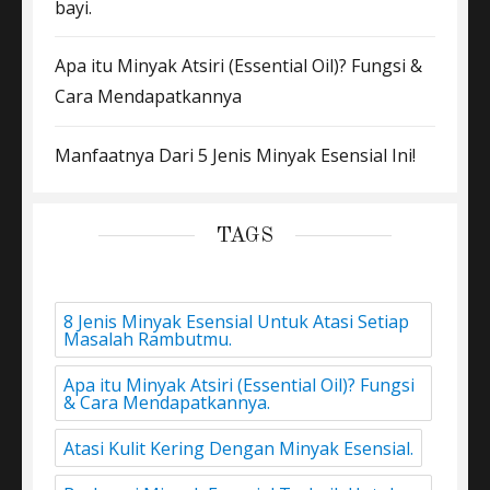
bayi.
Apa itu Minyak Atsiri (Essential Oil)? Fungsi &
Cara Mendapatkannya
Manfaatnya Dari 5 Jenis Minyak Esensial Ini!
TAGS
8 Jenis Minyak Esensial Untuk Atasi Setiap
Masalah Rambutmu.
Apa itu Minyak Atsiri (Essential Oil)? Fungsi
& Cara Mendapatkannya.
Atasi Kulit Kering Dengan Minyak Esensial.