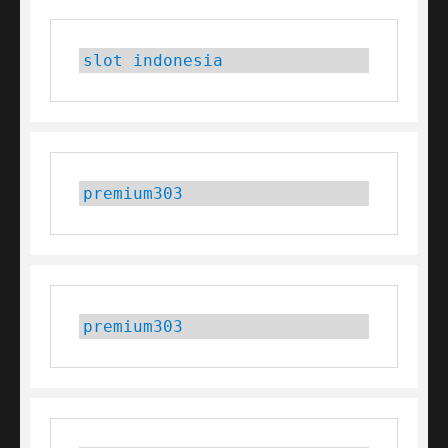
slot indonesia
premium303
premium303