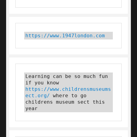
https://www.1947london.com
Learning can be so much fun 
if you know 
https://www.childrensmuseums
ect.org/
 where to go 
childrens museum sect this 
year