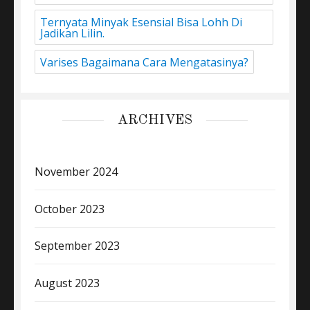
Ternyata Minyak Esensial Bisa Lohh Di
Jadikan Lilin.
Varises Bagaimana Cara Mengatasinya?
ARCHIVES
November 2024
October 2023
September 2023
August 2023