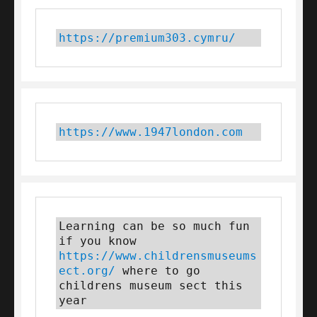
https://premium303.cymru/
https://www.1947london.com
Learning can be so much fun 
if you know 
https://www.childrensmuseums
ect.org/
 where to go 
childrens museum sect this 
year