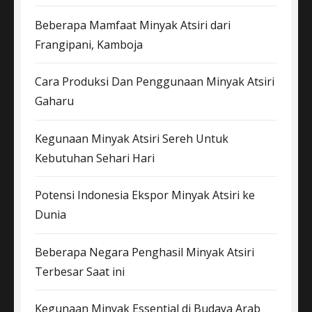
Beberapa Mamfaat Minyak Atsiri dari
Frangipani, Kamboja
Cara Produksi Dan Penggunaan Minyak Atsiri
Gaharu
Kegunaan Minyak Atsiri Sereh Untuk
Kebutuhan Sehari Hari
Potensi Indonesia Ekspor Minyak Atsiri ke
Dunia
Beberapa Negara Penghasil Minyak Atsiri
Terbesar Saat ini
Kegunaan Minyak Essential di Budaya Arab