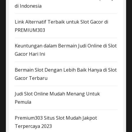
di Indonesia
Link Alternatif Terbaik untuk Slot Gacor di
PREMIUM303
Keuntungan dalam Bermain Judi Online di Slot
Gacor Hari Ini
Bermain Slot Dengan Lebih Baik Hanya di Slot
Gacor Terbaru
Judi Slot Online Mudah Menang Untuk
Pemula
Premium303 Situs Slot Mudah Jakpot
Terpercaya 2023