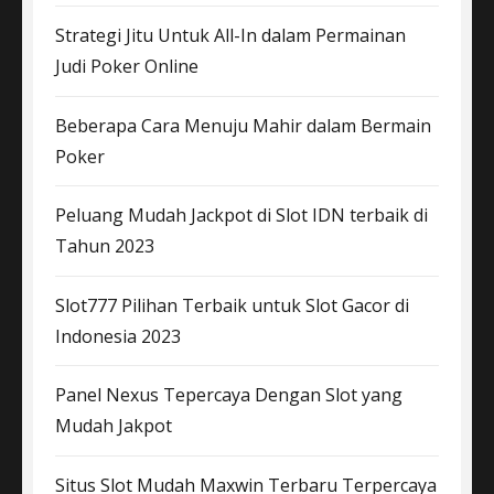
Strategi Jitu Untuk All-In dalam Permainan
Judi Poker Online
Beberapa Cara Menuju Mahir dalam Bermain
Poker
Peluang Mudah Jackpot di Slot IDN terbaik di
Tahun 2023
Slot777 Pilihan Terbaik untuk Slot Gacor di
Indonesia 2023
Panel Nexus Tepercaya Dengan Slot yang
Mudah Jakpot
Situs Slot Mudah Maxwin Terbaru Terpercaya