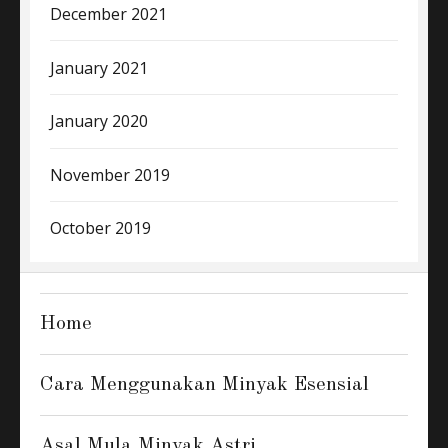
December 2021
January 2021
January 2020
November 2019
October 2019
Home
Cara Menggunakan Minyak Esensial
Asal Mula Minyak Astri