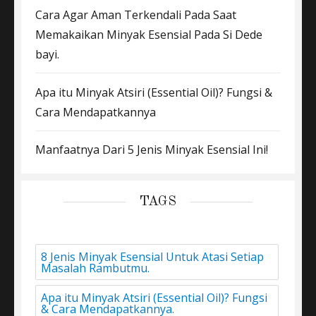
Cara Agar Aman Terkendali Pada Saat
Memakaikan Minyak Esensial Pada Si Dede
bayi.
Apa itu Minyak Atsiri (Essential Oil)? Fungsi &
Cara Mendapatkannya
Manfaatnya Dari 5 Jenis Minyak Esensial Ini!
TAGS
8 Jenis Minyak Esensial Untuk Atasi Setiap
Masalah Rambutmu.
Apa itu Minyak Atsiri (Essential Oil)? Fungsi
& Cara Mendapatkannya.