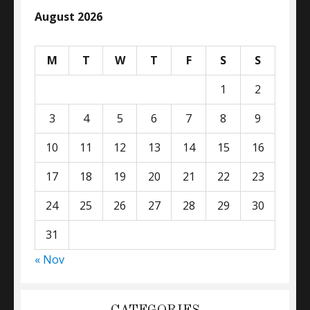
August 2026
M
T
W
T
F
S
S
1
2
3
4
5
6
7
8
9
10
11
12
13
14
15
16
17
18
19
20
21
22
23
24
25
26
27
28
29
30
31
« Nov