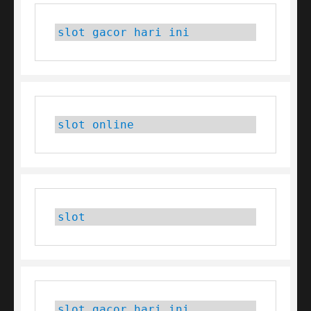
slot gacor hari ini
slot online
slot
slot gacor hari ini