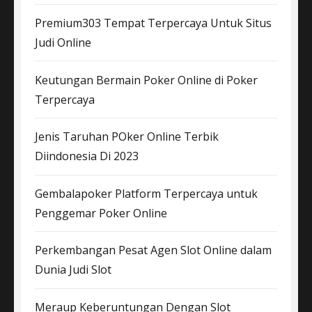
Premium303 Tempat Terpercaya Untuk Situs
Judi Online
Keutungan Bermain Poker Online di Poker
Terpercaya
Jenis Taruhan POker Online Terbik
Diindonesia Di 2023
Gembalapoker Platform Terpercaya untuk
Penggemar Poker Online
Perkembangan Pesat Agen Slot Online dalam
Dunia Judi Slot
Meraup Keberuntungan Dengan Slot