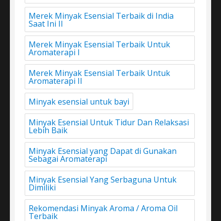
Merek Minyak Esensial Terbaik di India
Saat Ini II
Merek Minyak Esensial Terbaik Untuk
Aromaterapi I
Merek Minyak Esensial Terbaik Untuk
Aromaterapi II
Minyak esensial untuk bayi
Minyak Esensial Untuk Tidur Dan Relaksasi
Lebih Baik
Minyak Esensial yang Dapat di Gunakan
Sebagai Aromaterapi
Minyak Esensial Yang Serbaguna Untuk
Dimiliki
Rekomendasi Minyak Aroma / Aroma Oil
Terbaik