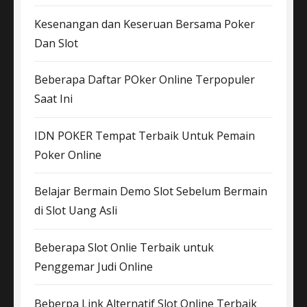
Kesenangan dan Keseruan Bersama Poker
Dan Slot
Beberapa Daftar POker Online Terpopuler
Saat Ini
IDN POKER Tempat Terbaik Untuk Pemain
Poker Online
Belajar Bermain Demo Slot Sebelum Bermain
di Slot Uang Asli
Beberapa Slot Onlie Terbaik untuk
Penggemar Judi Online
Beberpa Link Alternatif Slot Online Terbaik