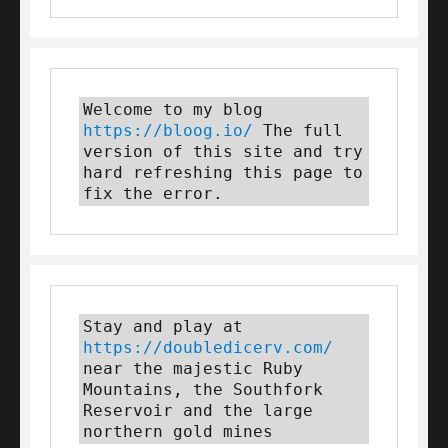
Welcome to my blog 
https://bloog.io/
 The full 
version of this site and try 
hard refreshing this page to 
fix the error.
Stay and play at 
https://doubledicerv.com/
near the majestic Ruby 
Mountains, the Southfork 
Reservoir and the large 
northern gold mines