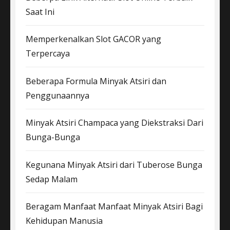
Saat Ini
Memperkenalkan Slot GACOR yang
Terpercaya
Beberapa Formula Minyak Atsiri dan
Penggunaannya
Minyak Atsiri Champaca yang Diekstraksi Dari
Bunga-Bunga
Kegunana Minyak Atsiri dari Tuberose Bunga
Sedap Malam
Beragam Manfaat Manfaat Minyak Atsiri Bagi
Kehidupan Manusia